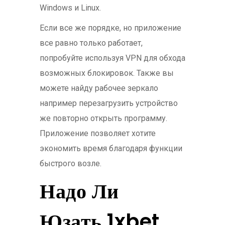
Windows и Linux.
Если все же порядке, но приложение
все равно только работает,
попробуйте используя VPN для обхода
возможных блокировок. Также вы
можете найду рабочее зеркало
например перезагрузить устройство
же повторно открыть программу.
Приложение позволяет хотите
экономить время благодаря функции
быстрого возле.
Надо Ли
Юзать 1xbet