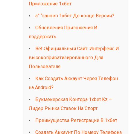
Приложение 1хбет
а” “заново 1хбет До конце Версии?
Обновления Приложения И
поддержать
Bet Официальный Сайт: Интерфейс И
высокоприватизированного Для
Пользователя
Как Создать Аккаунт Через Телефон
на Android?
Букмекерская Контора 1xbet Kz —
Лидер Рынка Ставок На Спорт
Преимущества Регистрации В 1хбет
Создать Аккаунт По Номеру Телефона