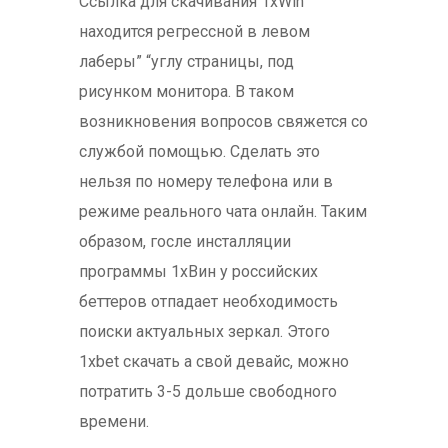
Ссылка для скачивания 1xWin
находится регрессной в левом
лаберы” “углу страницы, под
рисунком монитора. В таком
возникновения вопросов свяжется со
службой помощью. Сделать это
нельзя по номеру телефона или в
режиме реального чата онлайн. Таким
образом, госле инсталляции
программы 1хВин у российских
беттеров отпадает необходимость
поиски актуальных зеркал. Этого
1xbet скачать а свой девайс, можно
потратить 3-5 дольше свободного
времени.