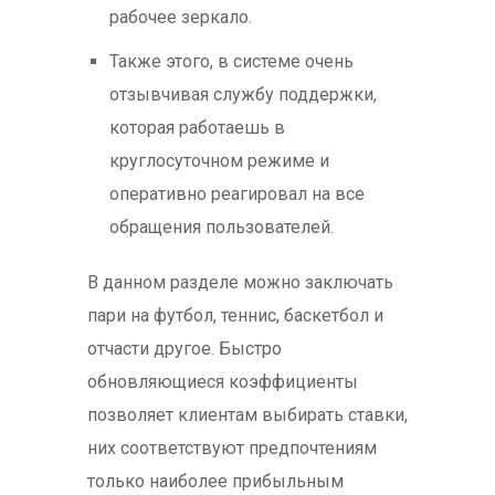
рабочее зеркало.
Также этого, в системе очень
отзывчивая службу поддержки,
которая работаешь в
круглосуточном режиме и
оперативно реагировал на все
обращения пользователей.
В данном разделе можно заключать
пари на футбол, теннис, баскетбол и
отчасти другое. Быстро
обновляющиеся коэффициенты
позволяет клиентам выбирать ставки,
них соответствуют предпочтениям
только наиболее прибыльным