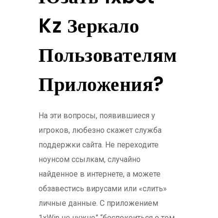
Kz Зеркало
Пользователям
Приложения?
На эти вопросы, появившиеся у
игроков, любезно скажет служба
поддержки сайта. Не переходите
ноунсом ссылкам, случайно
найденное в интернете, а можете
обзавестись вирусами или «слить»
личные данные. С приложением
1хWin не нужно” “беспокоиться о том,