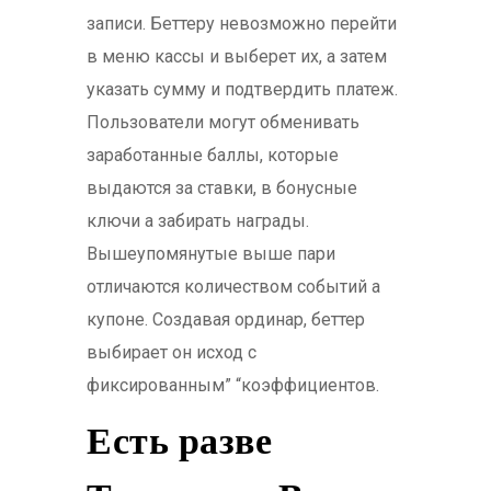
записи. Беттеру невозможно перейти
в меню кассы и выберет их, а затем
указать сумму и подтвердить платеж.
Пользователи могут обменивать
заработанные баллы, которые
выдаются за ставки, в бонусные
ключи а забирать награды.
Вышеупомянутые выше пари
отличаются количеством событий а
купоне. Создавая ординар, беттер
выбирает он исход с
фиксированным” “коэффициентов.
Есть разве