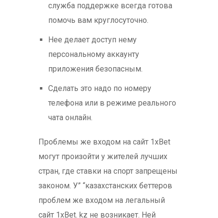
служба поддержке всегда готова
помочь вам круглосуточно.
Нее делает доступ нему
персональному аккаунту
приложения безопасным.
Сделать это надо по номеру
телефона или в режиме реального
чата онлайн.
Проблемы же входом на сайт 1xBet
могут произойти у жителей лучших
стран, где ставки на спорт запрещены
законом. У” “казахстанских беттеров
проблем же входом на легальный
сайт 1xBet. kz не возникает. Ней