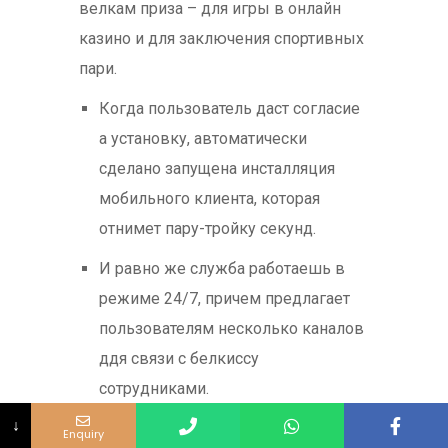
велкам приза – для игры в онлайн
казино и для заключения спортивных
пари.
Когда пользователь даст согласие
а установку, автоматически
сделано запущена инсталляция
мобильного клиента, которая
отнимет пару-тройку секунд.
И равно же служба работаешь в
режиме 24/7, причем предлагает
пользователям несколько каналов
ддя связи с белкиссу
сотрудниками.
↓
Если а предпочитаете развлекаться
Enquiry