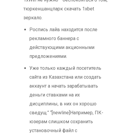
тюркеншанцпарк скачать 1xbet
зеркало.
Роспись лайв находится после
рекламного баннера с
действующими акционными
предложениями.
Уже только каждый посетитель
сайта из Казахстана или создать
аккаунт а начать зарабатывать
деньги ставками на их
дисциплины, в них он хорошо
сведущ.” “[newline]Например, ПК-
юзерам слишком сохранить
установочный файл с