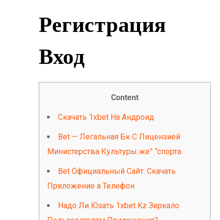
Регистрация
Вход
Content
Скачать 1xbet На Андроид
Bet — Легальная Бк С Лицензией
Министерства Культуры же” “спорта
Bet Официальный Сайт: Скачать
Приложение а Телефон
Надо Ли Юзать 1xbet Kz Зеркало