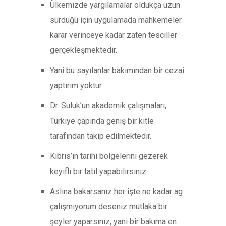
Ülkemizde yargılamalar oldukça uzun
sürdüğü için uygulamada mahkemeler
karar verinceye kadar zaten tesciller
gerçekleşmektedir.
Yani bu sayılanlar bakımından bir cezai
yaptırım yoktur.
Dr. Suluk’un akademik çalışmaları,
Türkiye çapında geniş bir kitle
tarafından takip edilmektedir.
Kıbrıs’ın tarihi bölgelerini gezerek
keyifli bir tatil yapabilirsiniz.
Aslına bakarsanız her işte ne kadar ag
çalışmıyorum deseniz mutlaka bir
şeyler yaparsınız, yani bir bakıma en