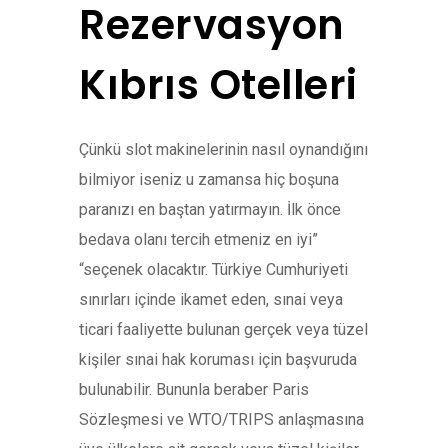
Rezervasyon
Kıbrıs Otelleri
Çünkü slot makinelerinin nasıl oynandığını
bilmiyor iseniz u zamansa hiç boşuna
paranızı en baştan yatırmayın. İlk önce
bedava olanı tercih etmeniz en iyi”
“seçenek olacaktır. Türkiye Cumhuriyeti
sınırları içinde ikamet eden, sınai veya
ticari faaliyette bulunan gerçek veya tüzel
kişiler sınai hak koruması için başvuruda
bulunabilir. Bununla beraber Paris
Sözleşmesi ve WTO/TRIPS anlaşmasına