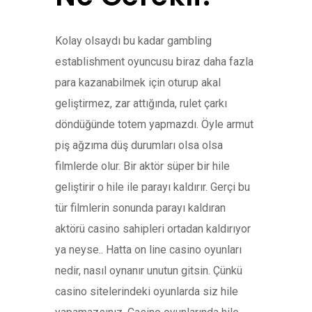
Kolay olsaydı bu kadar gambling
establishment oyuncusu biraz daha fazla
para kazanabilmek için oturup akal
geliştirmez, zar attığında, rulet çarkı
döndüğünde totem yapmazdı. Öyle armut
piş ağzıma düş durumları olsa olsa
filmlerde olur. Bir aktör süper bir hile
geliştirir o hile ile parayı kaldırır. Gerçi bu
tür filmlerin sonunda parayı kaldıran
aktörü casino sahipleri ortadan kaldırıyor
ya neyse.. Hatta on line casino oyunları
nedir, nasıl oynanır unutun gitsin. Çünkü
casino sitelerindeki oyunlarda siz hile