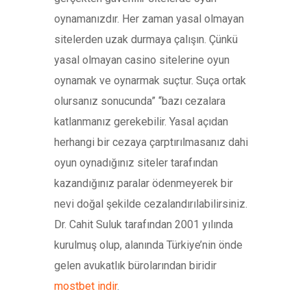
oynamanızdır. Her zaman yasal olmayan
sitelerden uzak durmaya çalışın. Çünkü
yasal olmayan casino sitelerine oyun
oynamak ve oynarmak suçtur. Suça ortak
olursanız sonucunda” “bazı cezalara
katlanmanız gerekebilir. Yasal açıdan
herhangi bir cezaya çarptırılmasanız dahi
oyun oynadığınız siteler tarafından
kazandığınız paralar ödenmeyerek bir
nevi doğal şekilde cezalandırılabilirsiniz.
Dr. Cahit Suluk tarafından 2001 yılında
kurulmuş olup, alanında Türkiye’nin önde
gelen avukatlık bürolarından biridir
mostbet indir
.