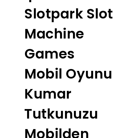
Slotpark Slot
Machine
Games
Mobil Oyunu
Kumar
Tutkunuzu
Mobilden