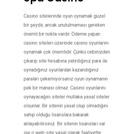
Casino sitelerinde oyun oynamak güzel
bir şeydir, ancak unutulmaması gereken
önemli bir nokta vardır. Ödeme yapan
casino siteleri üzerinde caisno oyunlarını
oynamak çok önemlidir. Çünkü cebinizden
çıkarıp site hesabına yatırdığınız para ile
oynadığınız oyunlardan kazandığınız
paraları çekemiyorsanız oyun oynamanın
pek bir manası olmaz. Casino oyunlarını
oynayacağını siteler mutlaka yasal siteler
olsunlar. Bir sitenin yasal olup olmadığını
sahip olduğu lisanslara bakarak
anlayabilirsiniz. Bir sitenin lisansları var
ise o web-site yasal olarak faaliyette