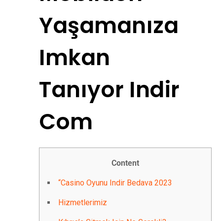
Yaşamanıza
Imkan
Tanıyor Indir
Com
Content
“Casino Oyunu Indir Bedava 2023
Hizmetlerimiz