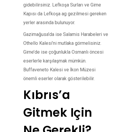
gidebilirsiniz. Lefkoşa Surları ve Girne
Kapısı da Lefkoşa ag gezilmesi gereken
yerler arasında bulunuyor.
Gazimağusa’da ise Salamis Harabeleri ve
Othello Kalesi’ni mutlaka görmelisiniz.
Girne’de ise çoğunlukla Osmanlı öncesi
eserlerle karşılaşmak mümkün.
Buffaveneto Kalesi ve İkon Müzesi
önemli eserler olarak gösterilebilir.
Kıbrıs’a
Gitmek Için
Ne Gerekli?