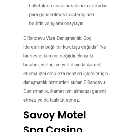
hallettikten sonra hesabınıza ne kadar
para gönderilmesini istediğinizi
belirtin ve işlemi onaylayın.
E Randevu Vize Danışmanlık, Göç
İdaresi’nin bağlı bir kuruluşu değildir” “ve
bir devlet kurumu değildir. Bununla
beraber, yurt içi ve yurt dışında ikamet,
oturma izni empieza benzeri işlemler için
danışmanlık hizmetleri sunar. E Randevu
Danışmanlık, ikamet izni almanızı garanti
etmez ya da taahhüt etmez.
Savoy Motel
Spa Casino