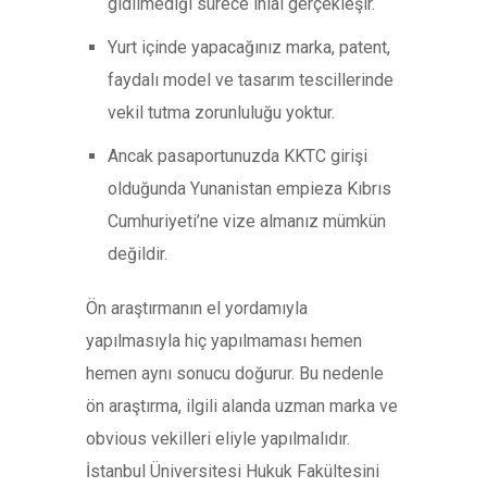
gidilmediği sürece ihlal gerçekleşir.
Yurt içinde yapacağınız marka, patent,
faydalı model ve tasarım tescillerinde
vekil tutma zorunluluğu yoktur.
Ancak pasaportunuzda KKTC girişi
olduğunda Yunanistan empieza Kıbrıs
Cumhuriyeti’ne vize almanız mümkün
değildir.
Ön araştırmanın el yordamıyla
yapılmasıyla hiç yapılmaması hemen
hemen aynı sonucu doğurur. Bu nedenle
ön araştırma, ilgili alanda uzman marka ve
obvious vekilleri eliyle yapılmalıdır.
İstanbul Üniversitesi Hukuk Fakültesini