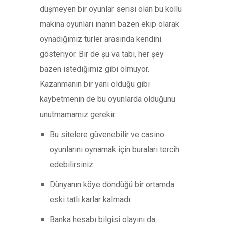
düşmeyen bir oyunlar serisi olan bu kollu
makina oyunları inanın bazen ekip olarak
oynadığımız türler arasında kendini
gösteriyor. Bir de şu va tabi, her şey
bazen istediğimiz gibi olmuyor.
Kazanmanın bir yanı olduğu gibi
kaybetmenin de bu oyunlarda olduğunu
unutmamamız gerekir.
Bu sitelere güvenebilir ve casino
oyunlarını oynamak için buraları tercih
edebilirsiniz.
Dünyanın köye döndüğü bir ortamda
eski tatlı karlar kalmadı.
Banka hesabı bilgisi olayını da