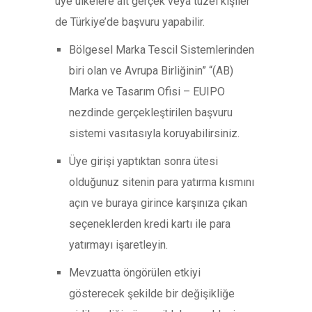
üye ülkelere ait gerçek veya tüzel kişiler
de Türkiye’de başvuru yapabilir.
Bölgesel Marka Tescil Sistemlerinden
biri olan ve Avrupa Birliğinin” “(AB)
Marka ve Tasarım Ofisi – EUIPO
nezdinde gerçekleştirilen başvuru
sistemi vasıtasıyla koruyabilirsiniz.
Üye girişi yaptıktan sonra ütesi
olduğunuz sitenin para yatırma kısmını
açın ve buraya girince karşınıza çıkan
seçeneklerden kredi kartı ile para
yatırmayı işaretleyin.
Mevzuatta öngörülen etkiyi
gösterecek şekilde bir değişikliğe