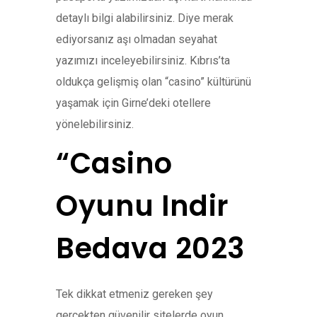
detaylı bilgi alabilirsiniz. Diye merak
ediyorsanız aşı olmadan seyahat
yazımızı inceleyebilirsiniz. Kıbrıs’ta
oldukça gelişmiş olan “casino” kültürünü
yaşamak için Girne’deki otellere
yönelebilirsiniz.
“Casino
Oyunu Indir
Bedava 2023
Tek dikkat etmeniz gereken şey
gerçekten güvenilir sitelerde oyun