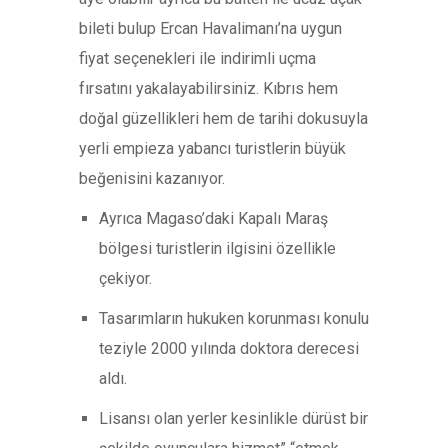
bileti bulup Ercan Havalimanı’na uygun
fiyat seçenekleri ile indirimli uçma
fırsatını yakalayabilirsiniz. Kıbrıs hem
doğal güzellikleri hem de tarihi dokusuyla
yerli empieza yabancı turistlerin büyük
beğenisini kazanıyor.
Ayrıca Magaso’daki Kapalı Maraş
bölgesi turistlerin ilgisini özellikle
çekiyor.
Tasarımların hukuken korunması konulu
teziyle 2000 yılında doktora derecesi
aldı.
Lisansı olan yerler kesinlikle dürüst bir