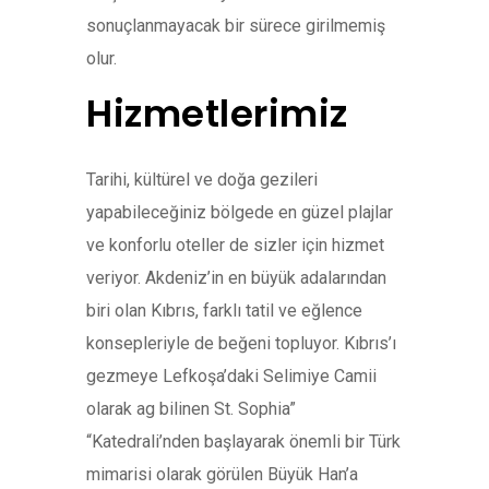
sonuçlanmayacak bir sürece girilmemiş
olur.
Hizmetlerimiz
Tarihi, kültürel ve doğa gezileri
yapabileceğiniz bölgede en güzel plajlar
ve konforlu oteller de sizler için hizmet
veriyor. Akdeniz’in en büyük adalarından
biri olan Kıbrıs, farklı tatil ve eğlence
konsepleriyle de beğeni topluyor. Kıbrıs’ı
gezmeye Lefkoşa’daki Selimiye Camii
olarak ag bilinen St. Sophia”
“Katedrali’nden başlayarak önemli bir Türk
mimarisi olarak görülen Büyük Han’a