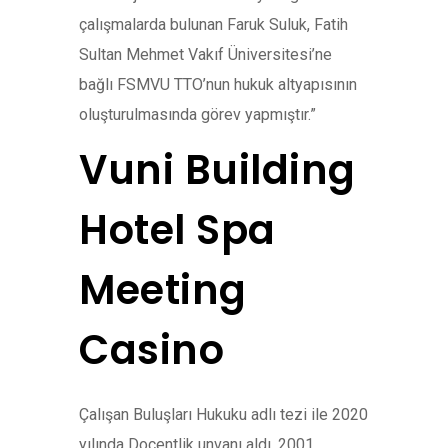
çalışmalarda bulunan Faruk Suluk, Fatih
Sultan Mehmet Vakıf Üniversitesi’ne
bağlı FSMVU TTO’nun hukuk altyapısının
oluşturulmasında görev yapmıştır.”
Vuni Building
Hotel Spa
Meeting
Casino
Çalışan Buluşları Hukuku adlı tezi ile 2020
yılında Doçentlik unvanı aldı. 2001