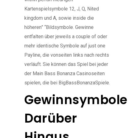
Kartenspielsymbole 12, J, Q, Nited
kingdom und A, sowie inside die
höheren” “Bildsymbole. Gewinne
entfalten über jeweils a couple of oder
mehr identische Symbole auf just one
Payline, die vonseiten links nach rechts
verläuft. Sie können das Spiel bei jeder
der Main Bass Bonanza Casinoseiten
spielen, die bei BigBassBonanzaSpiele.
Gewinnsymbole
Darüber
Hinaus