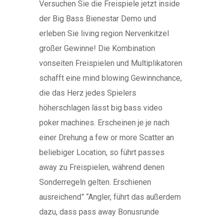
Versuchen Sie die Freispiele jetzt inside
der Big Bass Bienestar Demo und
erleben Sie living region Nervenkitzel
großer Gewinne! Die Kombination
vonseiten Freispielen und Multiplikatoren
schafft eine mind blowing Gewinnchance,
die das Herz jedes Spielers
höherschlagen lässt big bass video
poker machines. Erscheinen je je nach
einer Drehung a few or more Scatter an
beliebiger Location, so führt passes
away zu Freispielen, während denen
Sonderregeln gelten. Erschienen
ausreichend” “Angler, führt das außerdem
dazu, dass pass away Bonusrunde