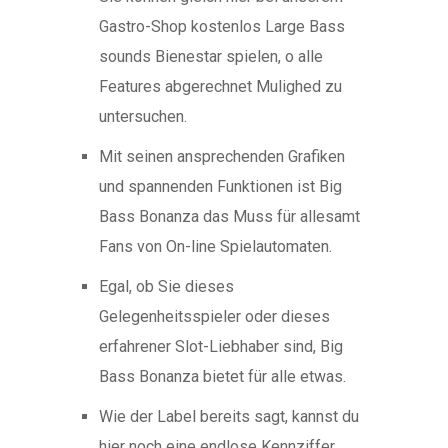
Gastro-Shop kostenlos Large Bass
sounds Bienestar spielen, o alle
Features abgerechnet Mulighed zu
untersuchen.
Mit seinen ansprechenden Grafiken
und spannenden Funktionen ist Big
Bass Bonanza das Muss für allesamt
Fans von On-line Spielautomaten.
Egal, ob Sie dieses
Gelegenheitsspieler oder dieses
erfahrener Slot-Liebhaber sind, Big
Bass Bonanza bietet für alle etwas.
Wie der Label bereits sagt, kannst du
hier noch eine endlose Kennziffer