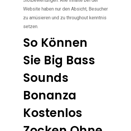
Slotbewertungen. Alle Inhalte bei der
Website haben nur den Absicht, Besucher
zu amüsieren und zu throughout kenntnis
setzen.
So Können
Sie Big Bass
Sounds
Bonanza
Kostenlos
Zocken Ohne