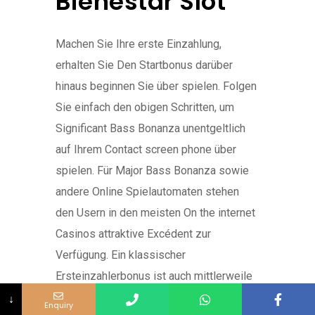
Bienestar Slot
Machen Sie Ihre erste Einzahlung,
erhalten Sie Den Startbonus darüber
hinaus beginnen Sie über spielen. Folgen
Sie einfach den obigen Schritten, um
Significant Bass Bonanza unentgeltlich
auf Ihrem Contact screen phone über
spielen. Für Major Bass Bonanza sowie
andere Online Spielautomaten stehen
den Usern in den meisten On the internet
Casinos attraktive Excédent zur
Verfügung. Ein klassischer
Ersteinzahlerbonus ist auch mittlerweile
bei quick allen Anbietern erhältlich.
↓
Enquiry