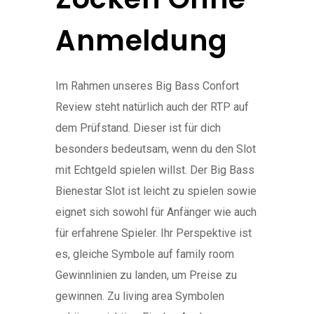
Anmeldung
Im Rahmen unseres Big Bass Confort
Review steht natürlich auch der RTP auf
dem Prüfstand. Dieser ist für dich
besonders bedeutsam, wenn du den Slot
mit Echtgeld spielen willst. Der Big Bass
Bienestar Slot ist leicht zu spielen sowie
eignet sich sowohl für Anfänger wie auch
für erfahrene Spieler. Ihr Perspektive ist
es, gleiche Symbole auf family room
Gewinnlinien zu landen, um Preise zu
gewinnen. Zu living area Symbolen