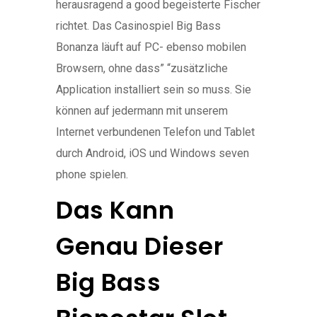
herausragend a good begeisterte Fischer
richtet. Das Casinospiel Big Bass
Bonanza läuft auf PC- ebenso mobilen
Browsern, ohne dass” “zusätzliche
Application installiert sein so muss. Sie
können auf jedermann mit unserem
Internet verbundenen Telefon und Tablet
durch Android, iOS und Windows seven
phone spielen.
Das Kann
Genau Dieser
Big Bass