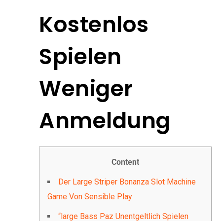
Kostenlos
Spielen
Weniger
Anmeldung
Content
Der Large Striper Bonanza Slot Machine
Game Von Sensible Play
“large Bass Paz Unentgeltlich Spielen