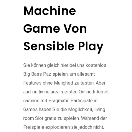
Machine
Game Von
Sensible Play
Sie können gleich hier bei uns kostenlos
Big Bass Paz spielen, um allesamt
Features ohne Mulighed zu testen. Aber
auch in living area meisten Online Internet
casinos mit Pragmatic Participate in
Games haben Sie die Möglichkeit, living
room Slot gratis zu spielen. Während der
Freispiele explodieren sie jedoch nicht,