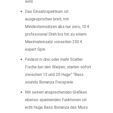
wird.
Das Einsatzspektrum ist
ausgesprochen breit, mit
Mindesteinsätzen abs nur zero, 10 €
professional Dreh bis hin zu einem
Maximaleinsatz vonseiten 250 €
expert Spin.
Findest ni drei oder mehr Scatter
Fische bei den Walzen, starten sofort
zwischen 13 und 20 Huge” “Bass
sounds Bonanza Freispiele.
Mit seinen ansprechenden Grafiken
ebenso spannenden Funktionen ist
echt Huge Bass Bonanza das Muss