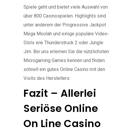
Spiele geht und bietet viele Auswahl von
über 800 Casinospielen. Highlights sind
unter anderem der Progressive Jackpot
Mega Moolah und einige populäre Video-
Slots wie Thunderstruck 2 oder Jungle
Jim. Bei uns erlernen Sie die nützlichsten
Microgaming Games kennen und finden
schnell ein gutes Online Casino mit den
Visits des Herstellers.
Fazit – Allerlei
Seriöse Online
On Line Casino