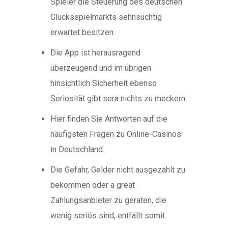
Spieler die Steuerung des deutschen
Glücksspielmarkts sehnsüchtig
erwartet besitzen.
Die App ist herausragend
überzeugend und im übrigen
hinsichtlich Sicherheit ebenso
Seriosität gibt sera nichts zu meckern.
Hier finden Sie Antworten auf die
häufigsten Fragen zu Online-Casinos
in Deutschland.
Die Gefahr, Gelder nicht ausgezahlt zu
bekommen oder a great
Zahlungsanbieter zu geraten, die
wenig seriös sind, entfällt somit.