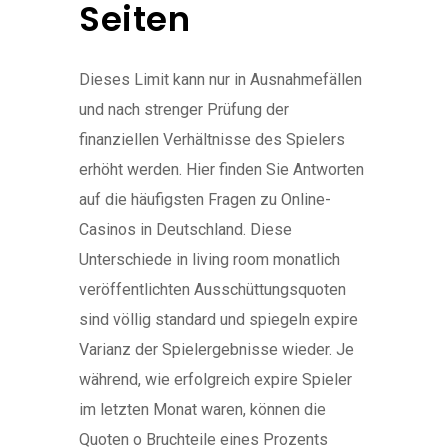
Seiten
Dieses Limit kann nur in Ausnahmefällen
und nach strenger Prüfung der
finanziellen Verhältnisse des Spielers
erhöht werden. Hier finden Sie Antworten
auf die häufigsten Fragen zu Online-
Casinos in Deutschland. Diese
Unterschiede in living room monatlich
veröffentlichten Ausschüttungsquoten
sind völlig standard und spiegeln expire
Varianz der Spielergebnisse wieder. Je
während, wie erfolgreich expire Spieler
im letzten Monat waren, können die
Quoten o Bruchteile eines Prozents