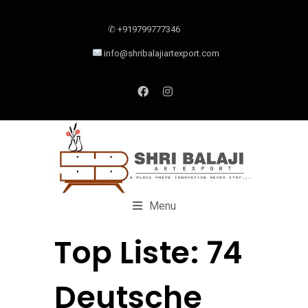
✆ +919799777346
info@shribalajiartexport.com
Menu
Top Liste: 74
Deutsche