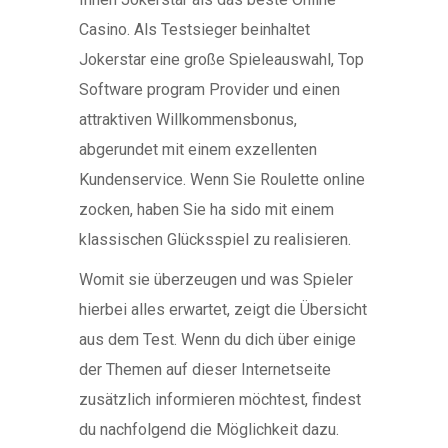
Casino. Als Testsieger beinhaltet
Jokerstar eine große Spieleauswahl, Top
Software program Provider und einen
attraktiven Willkommensbonus,
abgerundet mit einem exzellenten
Kundenservice. Wenn Sie Roulette online
zocken, haben Sie ha sido mit einem
klassischen Glücksspiel zu realisieren.
Womit sie überzeugen und was Spieler
hierbei alles erwartet, zeigt die Übersicht
aus dem Test. Wenn du dich über einige
der Themen auf dieser Internetseite
zusätzlich informieren möchtest, findest
du nachfolgend die Möglichkeit dazu.