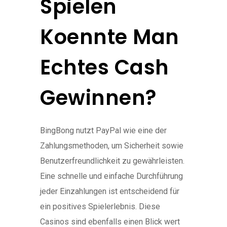
Spielen
Koennte Man
Echtes Cash
Gewinnen?
BingBong nutzt PayPal wie eine der
Zahlungsmethoden, um Sicherheit sowie
Benutzerfreundlichkeit zu gewährleisten.
Eine schnelle und einfache Durchführung
jeder Einzahlungen ist entscheidend für
ein positives Spielerlebnis. Diese
Casinos sind ebenfalls einen Blick wert