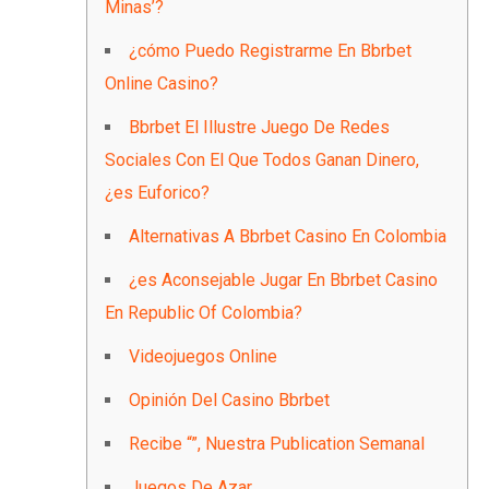
Minas’?
¿cómo Puedo Registrarme En Bbrbet
Online Casino?
Bbrbet El Illustre Juego De Redes
Sociales Con El Que Todos Ganan Dinero,
¿es Euforico?
Alternativas A Bbrbet Casino En Colombia
¿es Aconsejable Jugar En Bbrbet Casino
En Republic Of Colombia?
Videojuegos Online
Opinión Del Casino Bbrbet
Recibe “”, Nuestra Publication Semanal
Juegos De Azar