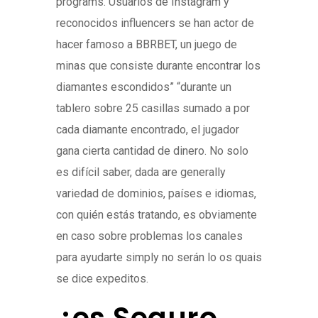
programs. Usuarios de Instagram y
reconocidos influencers se han actor de
hacer famoso a BBRBET, un juego de
minas que consiste durante encontrar los
diamantes escondidos” “durante un
tablero sobre 25 casillas sumado a por
cada diamante encontrado, el jugador
gana cierta cantidad de dinero. No solo
es difícil saber, dada are generally
variedad de dominios, países e idiomas,
con quién estás tratando, es obviamente
en caso sobre problemas los canales
para ayudarte simply no serán lo os quais
se dice expeditos.
¿es Seguro