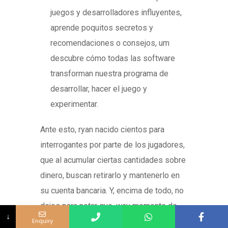
juegos y desarrolladores influyentes,
aprende poquitos secretos y
recomendaciones o consejos, um
descubre cómo todas las software
transforman nuestra programa de
desarrollar, hacer el juego y
experimentar.
Ante esto, ryan nacido cientos para
interrogantes por parte de los jugadores,
que al acumular ciertas cantidades sobre
dinero, buscan retirarlo y mantenerlo en
su cuenta bancaria. Y, encima de todo, no
dejes para notar que, way momento de
↓
seguirse a jugar, entregas a BBRBET mi
Enquiry