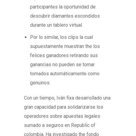
participantes la oportunidad de
descubrir diamantes escondidos
durante un tablero virtual.
Por lo similar, los clips la cual
supuestamente muestran the los
felices ganadores retirando sus
ganancias no pueden se tornar
tomados automáticamente como
genuinos.
Con un tiempo, Iván fixa desarrollado una
gran capacidad para solidarizarse los
operadores sobre apuestas legales
sumado a seguros en Republic of
colombia. Ha investigado the fondo