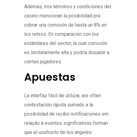
Además, mis términos y condiciones del
casino mencionan la posibilidad pra
cobrar una comisión de hasta un 8% en
los retiros. En comparación con los
estándares del sector, la cual comisión
es limitatamente alta y podría disuadir a
ciertas jugadores.
Apuestas
La interfaz fácil de utilizar, are often
contestación rápida sumado a la
posibilidad de recibir notificaciones em
relação à eventos significativas forman
que el usufructo de los angeles