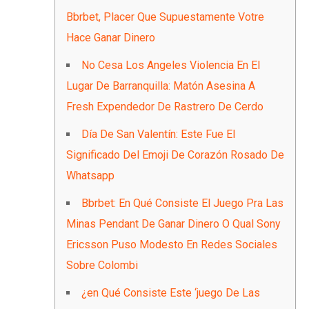
Bbrbet, Placer Que Supuestamente Votre
Hace Ganar Dinero
No Cesa Los Angeles Violencia En El
Lugar De Barranquilla: Matón Asesina A
Fresh Expendedor De Rastrero De Cerdo
Día De San Valentín: Este Fue El
Significado Del Emoji De Corazón Rosado De
Whatsapp
Bbrbet: En Qué Consiste El Juego Pra Las
Minas Pendant De Ganar Dinero O Qual Sony
Ericsson Puso Modesto En Redes Sociales
Sobre Colombi
¿en Qué Consiste Este ‘juego De Las