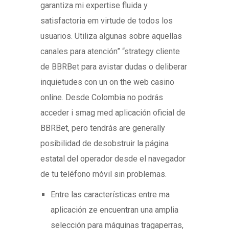
garantiza mi expertise fluida y
satisfactoria em virtude de todos los
usuarios. Utiliza algunas sobre aquellas
canales para atención” “strategy cliente
de BBRBet para avistar dudas o deliberar
inquietudes con un on the web casino
online. Desde Colombia no podrás
acceder i smag med aplicación oficial de
BBRBet, pero tendrás are generally
posibilidad de desobstruir la página
estatal del operador desde el navegador
de tu teléfono móvil sin problemas.
Entre las características entre ma
aplicación ze encuentran una amplia
selección para máquinas tragaperras,