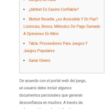
¿bbrbet Es Casino Confiable?
Bbrbet Reseña: ¿es Accesible Y En Paz?
Licencias, Bonos, Métodos De Pago Sumado
A Opiniones En Méxi
Tabla: Proveedores Para Juegos Y
Juegos Populares
Ganar Dinero
De acuerdo con el portal web del juego,
un usuario debe incluir algunos
documentos personales que generan
desconfianza en muchos. A través de