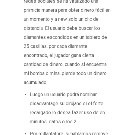
redes sociales se ha viralizado una
primicia manera para obter dinero fácil en
un momento y a new solo un clic de
distancia. El usuario debe buscar los
diamantes escondidos en un tablero de
25 casillas, por cada diamante
encontrado, el jugador gana cierta
cantidad de dinero, cuando si encuentra
mi bomba o mina, pierde todo un dinero
acumulado.
Luego un usuario podrá nominar
disadvantage su cirujano si el forte
recargado lo desea fazer uso de en
minutos, datos o los 2.
Por millantatore, si hablamos remove