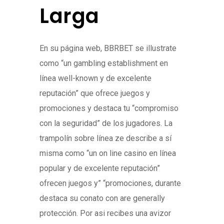
Larga
En su página web, BBRBET se illustrate
como “un gambling establishment en
línea well-known y de excelente
reputación” que ofrece juegos y
promociones y destaca tu “compromiso
con la seguridad” de los jugadores. La
trampolín sobre línea ze describe a sí
misma como “un on line casino en línea
popular y de excelente reputación”
ofrecen juegos y” “promociones, durante
destaca su conato con are generally
protección. Por asi recibes una avizor