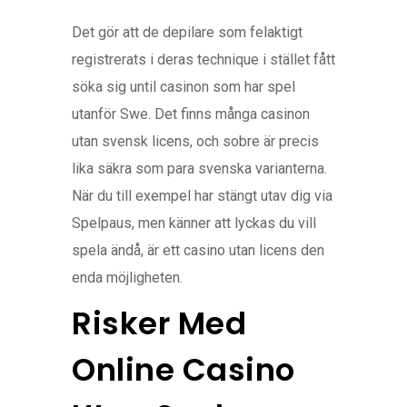
Det gör att de depilare som felaktigt
registrerats i deras technique i stället fått
söka sig until casinon som har spel
utanför Swe. Det finns många casinon
utan svensk licens, och sobre är precis
lika säkra som para svenska varianterna.
När du till exempel har stängt utav dig via
Spelpaus, men känner att lyckas du vill
spela ändå, är ett casino utan licens den
enda möjligheten.
Risker Med
Online Casino