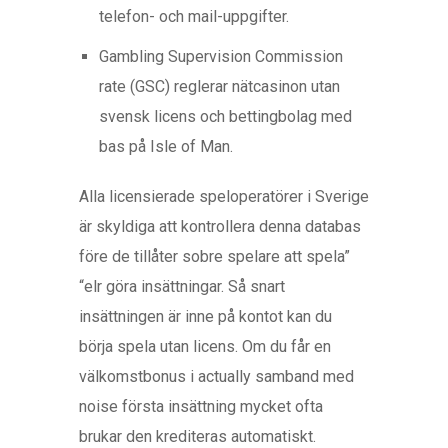
telefon- och mail-uppgifter.
Gambling Supervision Commission
rate (GSC) reglerar nätcasinon utan
svensk licens och bettingbolag med
bas på Isle of Man.
Alla licensierade speloperatörer i Sverige
är skyldiga att kontrollera denna databas
före de tillåter sobre spelare att spela”
“elr göra insättningar. Så snart
insättningen är inne på kontot kan du
börja spela utan licens. Om du får en
välkomstbonus i actually samband med
noise första insättning mycket ofta
brukar den krediteras automatiskt.