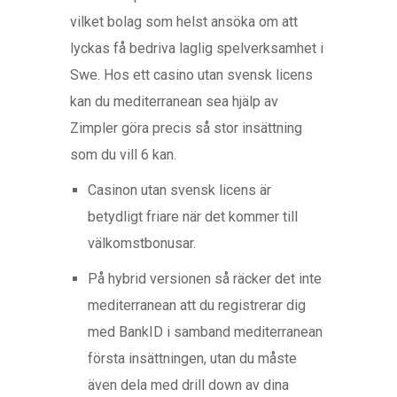
vilket bolag som helst ansöka om att
lyckas få bedriva laglig spelverksamhet i
Swe. Hos ett casino utan svensk licens
kan du mediterranean sea hjälp av
Zimpler göra precis så stor insättning
som du vill 6 kan.
Casinon utan svensk licens är
betydligt friare när det kommer till
välkomstbonusar.
På hybrid versionen så räcker det inte
mediterranean att du registrerar dig
med BankID i samband mediterranean
första insättningen, utan du måste
även dela med drill down av dina