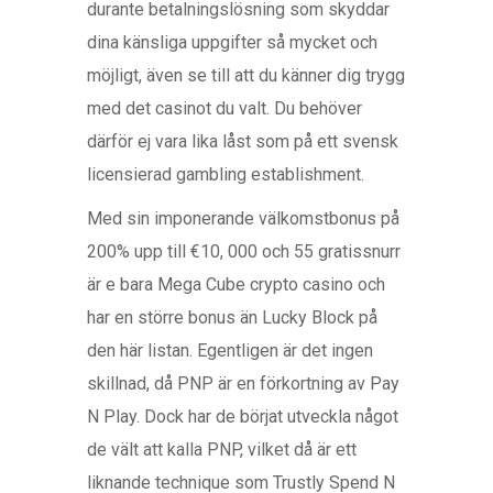
durante betalningslösning som skyddar
dina känsliga uppgifter så mycket och
möjligt, även se till att du känner dig trygg
med det casinot du valt. Du behöver
därför ej vara lika låst som på ett svensk
licensierad gambling establishment.
Med sin imponerande välkomstbonus på
200% upp till €10, 000 och 55 gratissnurr
är e bara Mega Cube crypto casino och
har en större bonus än Lucky Block på
den här listan. Egentligen är det ingen
skillnad, då PNP är en förkortning av Pay
N Play. Dock har de börjat utveckla något
de vält att kalla PNP, vilket då är ett
liknande technique som Trustly Spend N