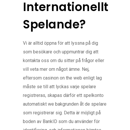
Internationellt
Spelande?
Vi är alltid öppna för att lyssna på dig
som besökare och uppmuntrar dig att
kontakta oss om du sitter på frågor eller
vill veta mer om något ämne. Nej,
eftersom casinon on the web enligt lag
måste se till att lyckas varje spelare
registreras, skapas därför ett spelkonto
automatiskt we bakgrunden åt de spelare
som registrerar sig. Detta är möjligt på
boden av BankID som du använder för