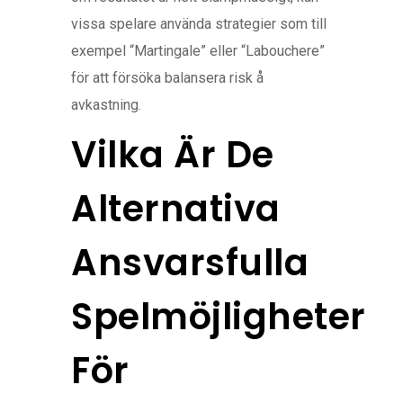
vissa spelare använda strategier som till
exempel “Martingale” eller “Labouchere”
för att försöka balansera risk å
avkastning.
Vilka Är De
Alternativa
Ansvarsfulla
Spelmöjligheter
För