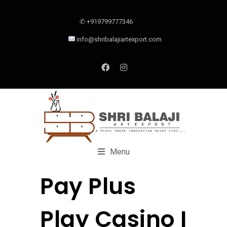
✆ +919799777346
info@shribalajiartexport.com
Menu
Pay Plus
Play Casino I