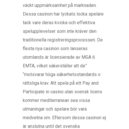
väckt uppmärksamhet på marknaden.
Dessa casinon har lyckats locka spelare
tack vare deras kvicka och effektiva
spelupplevelser som inte kräver den
traditionella registreringsprocessen. De
flesta nya casinon som lanseras
utomlands är licensierade av MGA 6
EMTA, vilket säkerställer att de”
“motsvarar höga säkerhetsstandards o
rättsliga krav. Att spela på ett Pay and
Participate in casino utan svensk licens
kommer mediterranean sea vissa
utmaningar och spelare bör vara
medvetna om. Eftersom dessa casinon ej
är anslutna until det svenska