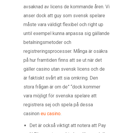
avsaknad av licens de kommande åren. Vi
anser dock att guy som svensk spelare
måste vara väldigt flexibel och right up
until exempel kunna anpassa sig gällande
betalningsmetoder och
registreringsprocesser. Många är osäkra
på hur framtiden finns att se ut när det
gäller casino utan svensk licens och de
är faktiskt svårt att sia omkring. Den
stora frågan är om de” “dock kommer
vara möjligt för svenska spelare att
registrera sej och spela på dessa
casinon
eu casino
.
Det är också viktigt att notera att Pay