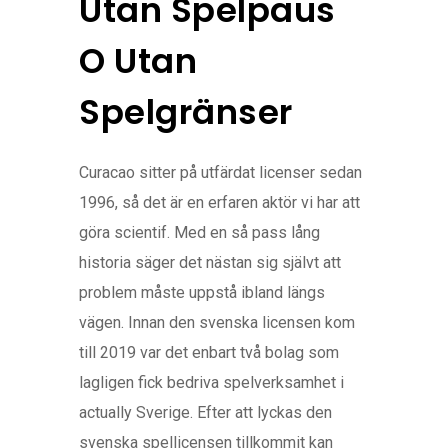
Utan Spelpaus
O Utan
Spelgränser
Curacao sitter på utfärdat licenser sedan
1996, så det är en erfaren aktör vi har att
göra scientif. Med en så pass lång
historia säger det nästan sig självt att
problem måste uppstå ibland längs
vägen. Innan den svenska licensen kom
till 2019 var det enbart två bolag som
lagligen fick bedriva spelverksamhet i
actually Sverige. Efter att lyckas den
svenska spellicensen tillkommit kan