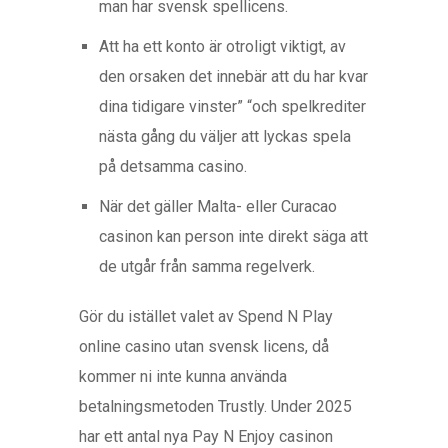
man har svensk spellicens.
Att ha ett konto är otroligt viktigt, av
den orsaken det innebär att du har kvar
dina tidigare vinster” “och spelkrediter
nästa gång du väljer att lyckas spela
på detsamma casino.
När det gäller Malta- eller Curacao
casinon kan person inte direkt säga att
de utgår från samma regelverk.
Gör du istället valet av Spend N Play
online casino utan svensk licens, då
kommer ni inte kunna använda
betalningsmetoden Trustly. Under 2025
har ett antal nya Pay N Enjoy casinon