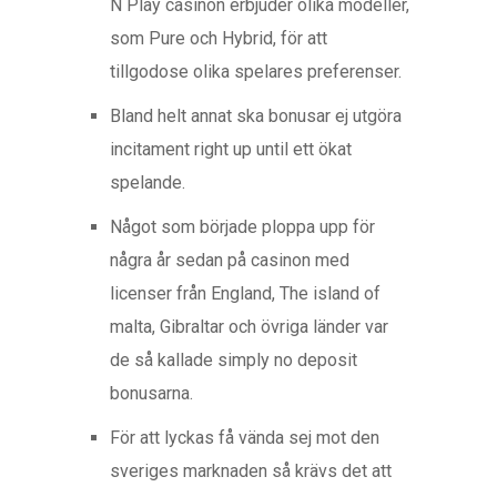
N Play casinon erbjuder olika modeller,
som Pure och Hybrid, för att
tillgodose olika spelares preferenser.
Bland helt annat ska bonusar ej utgöra
incitament right up until ett ökat
spelande.
Något som började ploppa upp för
några år sedan på casinon med
licenser från England, The island of
malta, Gibraltar och övriga länder var
de så kallade simply no deposit
bonusarna.
För att lyckas få vända sej mot den
sveriges marknaden så krävs det att