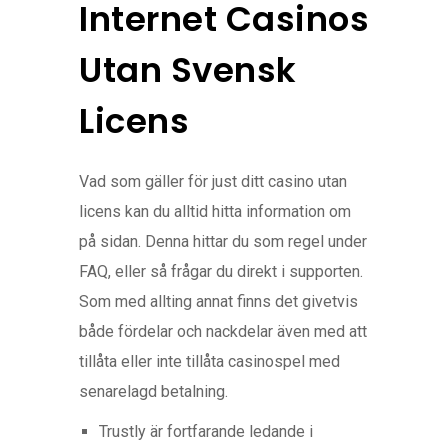
Internet Casinos
Utan Svensk
Licens
Vad som gäller för just ditt casino utan
licens kan du alltid hitta information om
på sidan. Denna hittar du som regel under
FAQ, eller så frågar du direkt i supporten.
Som med allting annat finns det givetvis
både fördelar och nackdelar även med att
tillåta eller inte tillåta casinospel med
senarelagd betalning.
Trustly är fortfarande ledande i