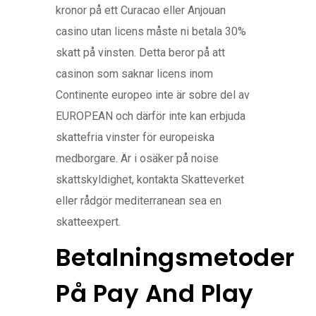
kronor på ett Curacao eller Anjouan
casino utan licens måste ni betala 30%
skatt på vinsten. Detta beror på att
casinon som saknar licens inom
Continente europeo inte är sobre del av
EUROPEAN och därför inte kan erbjuda
skattefria vinster för europeiska
medborgare. Är i osäker på noise
skattskyldighet, kontakta Skatteverket
eller rådgör mediterranean sea en
skatteexpert.
Betalningsmetoder
På Pay And Play