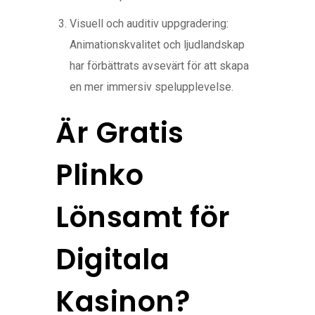
Visuell och auditiv uppgradering:
Animationskvalitet och ljudlandskap
har förbättrats avsevärt för att skapa
en mer immersiv spelupplevelse.
Är Gratis
Plinko
Lönsamt för
Digitala
Kasinon?