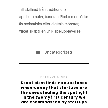
Till skillnad från traditionella
spelautomater, baseras Plinko mer på tur
än mekaniska eller digitala mönster,
vilket skapar en unik spelupplevelse.
Uncategorized
PREVIOUS STORY
Skepticism finds no substance
when we say that startups are
the ones stealing the spotlight
in the twentyfirst century We
are encompassed by startups