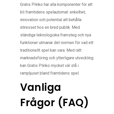
Gratis Plinko har alla komponenter för att
bli framtidens spelautomat: enkelhet,
innovation och potential att behålla
intresset hos en bred publik. Med
ständiga teknologiska framsteg och nya
funktioner utmanar det normen för vad ett
traditionellt spel kan vara. Med rätt
marknadsföring och ytterligare utveckling
kan Gratis Plinko mycket väl stå i
rampljuset bland framtidens spel.
Vanliga
Frågor (FAQ)