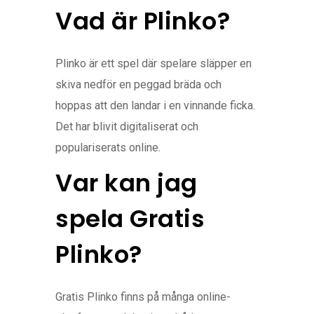
Vad är Plinko?
Plinko är ett spel där spelare släpper en
skiva nedför en peggad bräda och
hoppas att den landar i en vinnande ficka.
Det har blivit digitaliserat och
populariserats online.
Var kan jag
spela Gratis
Plinko?
Gratis Plinko finns på många online-