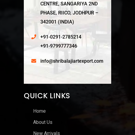
CENTRE, SANGARIYA 2ND
PHASE, RIICO, JODHPUR –
342001 (INDIA)
+91-0291-2785214
+91-9799777346
info@shribalajiartexport.com
QUICK LINKS
Home
About Us
New Arrivals