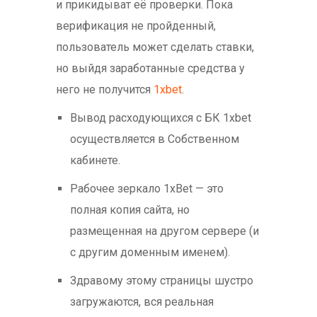
и прикидыват её проверки. Пока
верификация не пройденный,
пользователь может сделать ставки,
но выйдя заработанные средства у
него не получится
1xbet
.
Вывод расходующихся с БК 1xbet
осуществляется в Собственном
кабинете.
Рабочее зеркало 1xBet — это
полная копия сайта, но
размещенная на другом сервере (и
с другим доменным именем).
Здравому этому страницы шустро
загружаются, вся реальная