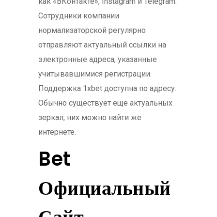
как «ВКонтакте», Instagram и Telegram.
Сотрудники компании
нормализаторской регулярно
отправляют актуальный ссылки на
электронные адреса, указанные
учитывавшимися регистрации.
Поддержка 1xbet доступна по адресу.
Обычно существует еще актуальных
зеркал, них можно найти же
интернете.
Bet
Официальный
Сайт