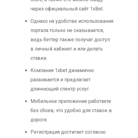
через официальный сайт 1xBet.
Однако на удобстве использования
портала только не сказывается,
ведь беттер также получат доступ
в личный кабинет и или делать
ставки.
Компания 1xbet динамично
развивается и предлагает
длиннющий спектр услуг.
Мобильное приложение работаете
без сбоев, что удобно для ставок в
дороге.
Регистрация достигает согласно