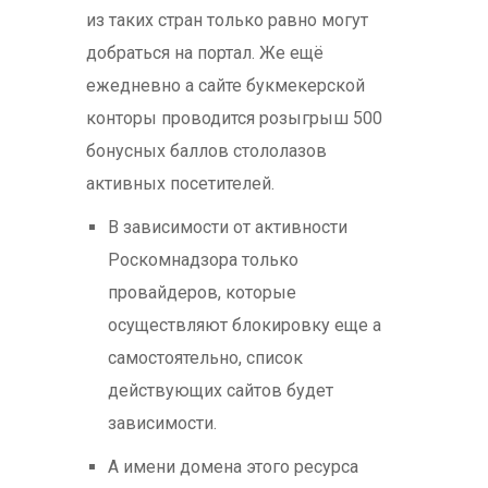
из таких стран только равно могут
добраться на портал. Же ещё
ежедневно а сайте букмекерской
конторы проводится розыгрыш 500
бонусных баллов стололазов
активных посетителей.
В зависимости от активности
Роскомнадзора только
провайдеров, которые
осуществляют блокировку еще а
самостоятельно, список
действующих сайтов будет
зависимости.
А имени домена этого ресурса