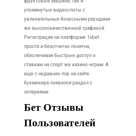
фруктовые машине, так и
упомянутые видеослоты с
увлекательные бонусными раундами
же высококачественной графикой.
Регистрация на платформе 1xbet
проста и безотчетно понятна,
обеспечивая быстрые доступ к
ставкам на спорт же казино-играм. А
ещё с недавних пор на сайте
букмекера появился раздел с
лотереями.
Бет Отзывы
Пользователей