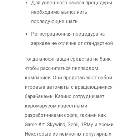
Для успешного начала процедуры
необходимо выполнить
последующие шаги.
Регистрационная процедура на
зеркале не отличие от стандартной.
Тогда вносят ваши средства на банк,
чтобы рассчитаться пиппардом
компанией. Они представляют собой
игровые автоматы с вращающимися
барабанами. Казино сотрудничает
киромарусом известными
разработчиками софта, такими как
Game Art, Skywind, Genii, 1Play и всеми.
Некоторые из немногих популярных