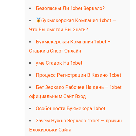
Безопасны Ли 1xbet Зеркало?
букмекерская Компания 1xbet —
Что Вы смогли Бы Знать?
Букмекерская Компания 1xbet –
Ставки а Спорт Онлайн
уме Ставок На 1xbet
Процесс Регистрации В Казино 1xbet
Бет Зеркало Рабочее На день – 1xbet
официальным Сайт Вход
Особенности Букмекера 1xbet
Зачем Нужно Зеркало 1xbet — причин
Блокировки Сайта