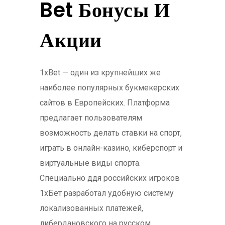
Bet Бонусы И
Акции
1xBet — один из крупнейших же
наиболее популярных букмекерских
сайтов в Европейских. Платформа
предлагает пользователям
возможность делать ставки на спорт,
играть в онлайн-казино, киберспорт и
виртуальные виды спорта.
Специально ддя российских игроков
1хБет разработал удобную систему
локализованных платежей,
либердановского на русском