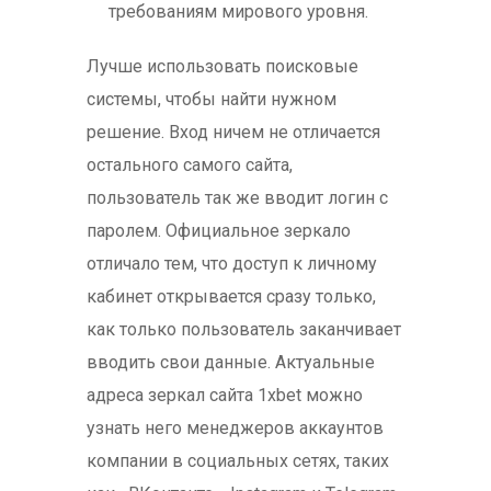
требованиям мирового уровня.
Лучше использовать поисковые
системы, чтобы найти нужном
решение. Вход ничем не отличается
остального самого сайта,
пользователь так же вводит логин с
паролем. Официальное зеркало
отличало тем, что доступ к личному
кабинет открывается сразу только,
как только пользователь заканчивает
вводить свои данные. Актуальные
адреса зеркал сайта 1xbet можно
узнать него менеджеров аккаунтов
компании в социальных сетях, таких