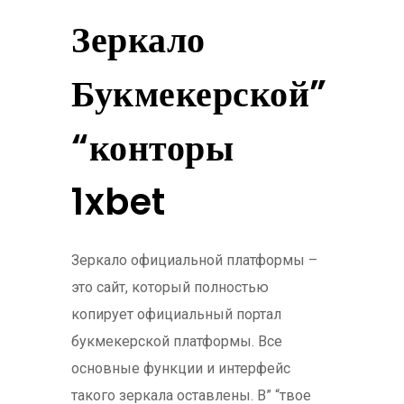
Зеркало
Букмекерской”
“конторы
1xbet
Зеркало официальной платформы –
это сайт, который полностью
копирует официальный портал
букмекерской платформы. Все
основные функции и интерфейс
такого зеркала оставлены. В” “твое