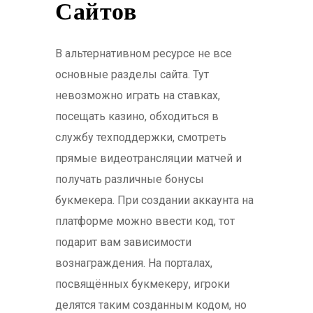
Сайтов
В альтернативном ресурсе не все
основные разделы сайта. Тут
невозможно играть на ставках,
посещать казино, обходиться в
службу техподдержки, смотреть
прямые видеотрансляции матчей и
получать различные бонусы
букмекера. При создании аккаунта на
платформе можно ввести код, тот
подарит вам зависимости
вознаграждения. На порталах,
посвящённых букмекеру, игроки
делятся таким созданным кодом, но