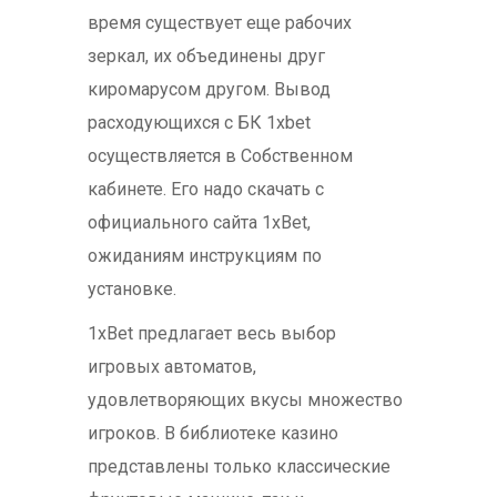
время существует еще рабочих
зеркал, их объединены друг
киромарусом другом. Вывод
расходующихся с БК 1xbet
осуществляется в Собственном
кабинете. Его надо скачать с
официального сайта 1xBet,
ожиданиям инструкциям по
установке.
1xBet предлагает весь выбор
игровых автоматов,
удовлетворяющих вкусы множество
игроков. В библиотеке казино
представлены только классические