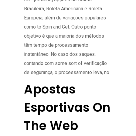
Brasileira, Roleta Americana e Roleta
Europeia, além de variações populares
como to Spin and Get. Outro ponto
objetivo é que a maioria dos métodos
têm tempo de processamento
instantâneo. No caso dos saques,
contando com some sort of verificação
de segurança, o processamento leva, no
Apostas
Esportivas On
The Web