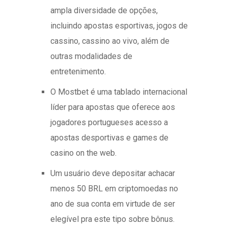
ampla diversidade de opções,
incluindo apostas esportivas, jogos de
cassino, cassino ao vivo, além de
outras modalidades de
entretenimento.
O Mostbet é uma tablado internacional
líder para apostas que oferece aos
jogadores portugueses acesso a
apostas desportivas e games de
casino on the web.
Um usuário deve depositar achacar
menos 50 BRL em criptomoedas no
ano de sua conta em virtude de ser
elegível pra este tipo sobre bônus.