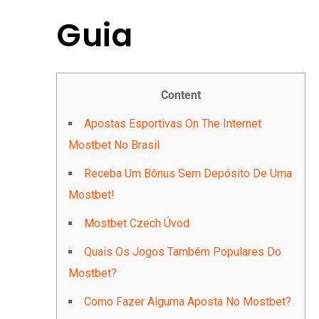
Guia
Content
Apostas Esportivas On The Internet
Mostbet No Brasil
Receba Um Bônus Sem Depósito De Uma
Mostbet!
Mostbet Czech Úvod
Quais Os Jogos Também Populares Do
Mostbet?
Como Fazer Alguma Aposta No Mostbet?