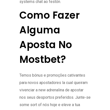
systems chat ao festón.
Como Fazer
Alguma
Aposta No
Mostbet?
Temos bónus e promoções cativantes
para novos apostadores la cual queiram
vivenciar a new adrenalina de apostar
nos seus desportos preferidos. Junte-se
some sort of nós hoje e eleve a tua