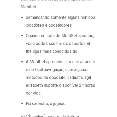
Mostbet.
demandando somente alguns min dos
jogadores e apostadores.
Quando se trata de MostBet apostas,
você pode escolher os esportes at
the ligas mais conocidos do
A Mostbet apresenta um site atraente
e de fácil navegação, com algunos
métodos de deposito, cadastro ágil
elizabeth suporte disponível 24 horas
por vida.
No cadastro, o jogador
Há” “[newline] opções de Roleta