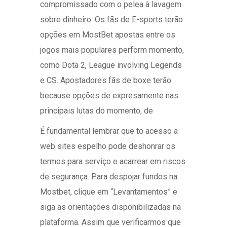
compromissado com o pelea à lavagem
sobre dinheiro. Os fãs de E-sports terão
opções em MostBet apostas entre os
jogos mais populares perform momento,
como Dota 2, League involving Legends
e CS. Apostadores fãs de boxe terão
because opções de expresamente nas
principais lutas do momento, de
É fundamental lembrar que to acesso a
web sites espelho pode deshonrar os
termos para serviço e acarrear em riscos
de segurança. Para despojar fundos na
Mostbet, clique em “Levantamentos” e
siga as orientações disponibilizadas na
plataforma. Assim que verificarmos que