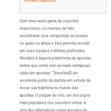
Primeiro Depósito
Com uma vasta gama de esportes
disponíveis, os clientes de fato
encontrarão uma competição ou torneio
os quais os atraia e lhes permita envidar
em suas equipes e atletas preferidos.
Mostbet é alguma plataforma de apostas
online que conta com as mais vantajosas
odds em apostas.” “[newline]É um
excelente ponto de partida em virtude de
iniciar sua trajetória no mundo das
apostas. O pôquer ao vivo, um dos jogos
mais populares nos cassinos online, é
uma das alternativas sobre apostas da