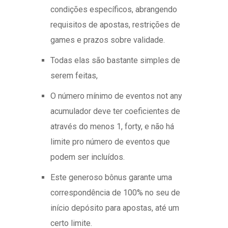
condições específicos, abrangendo
requisitos de apostas, restrições de
games e prazos sobre validade.
Todas elas são bastante simples de
serem feitas,
O número mínimo de eventos not any
acumulador deve ter coeficientes de
através do menos 1, forty, e não há
limite pro número de eventos que
podem ser incluídos.
Este generoso bônus garante uma
correspondência de 100% no seu de
início depósito para apostas, até um
certo limite.