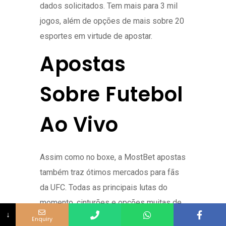
dados solicitados. Tem mais para 3 mil
jogos, além de opções de mais sobre 20
esportes em virtude de apostar.
Apostas
Sobre Futebol
Ao Vivo
Assim como no boxe, a MostBet apostas
também traz ótimos mercados para fãs
da UFC. Todas as principais lutas do
momento, cinturões e opções muitas de
↓
apostas estão disponíveis. Consistindo
Enquiry