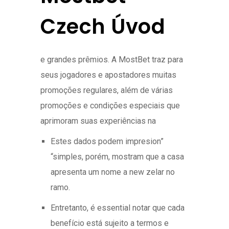
Czech Úvod
e grandes prêmios. A MostBet traz para
seus jogadores e apostadores muitas
promoções regulares, além de várias
promoções e condições especiais que
aprimoram suas experiências na
Estes dados podem impresion”
“simples, porém, mostram que a casa
apresenta um nome a new zelar no
ramo.
Entretanto, é essential notar que cada
benefício está sujeito a termos e