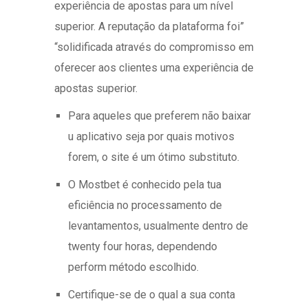
experiência de apostas para um nível
superior. A reputação da plataforma foi”
“solidificada através do compromisso em
oferecer aos clientes uma experiência de
apostas superior.
Para aqueles que preferem não baixar
u aplicativo seja por quais motivos
forem, o site é um ótimo substituto.
O Mostbet é conhecido pela tua
eficiência no processamento de
levantamentos, usualmente dentro de
twenty four horas, dependendo
perform método escolhido.
Certifique-se de o qual a sua conta