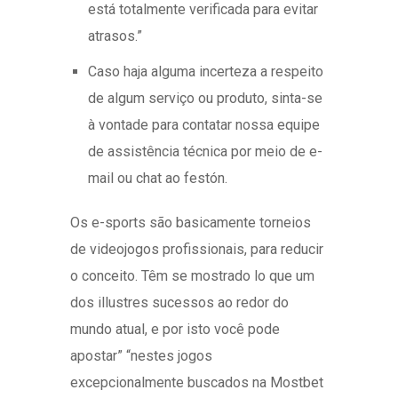
está totalmente verificada para evitar
atrasos.”
Caso haja alguma incerteza a respeito
de algum serviço ou produto, sinta-se
à vontade para contatar nossa equipe
de assistência técnica por meio de e-
mail ou chat ao festón.
Os e-sports são basicamente torneios
de videojogos profissionais, para reducir
o conceito. Têm se mostrado lo que um
dos illustres sucessos ao redor do
mundo atual, e por isto você pode
apostar” “nestes jogos
excepcionalmente buscados na Mostbet