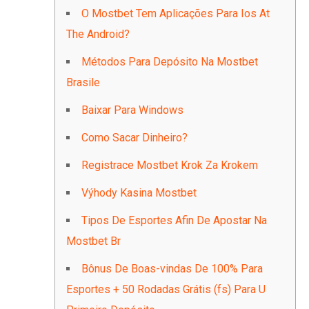
O Mostbet Tem Aplicações Para Ios At
The Android?
Métodos Para Depósito Na Mostbet
Brasile
Baixar Para Windows
Como Sacar Dinheiro?
Registrace Mostbet Krok Za Krokem
Výhody Kasina Mostbet
Tipos De Esportes Afin De Apostar Na
Mostbet Br
Bônus De Boas-vindas De 100% Para
Esportes + 50 Rodadas Grátis (fs) Para U