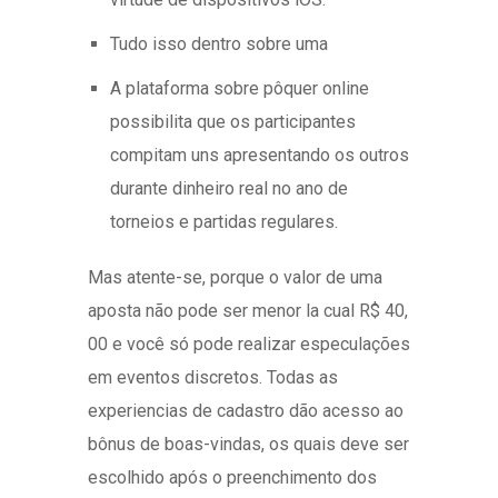
Tudo isso dentro sobre uma
A plataforma sobre pôquer online
possibilita que os participantes
compitam uns apresentando os outros
durante dinheiro real no ano de
torneios e partidas regulares.
Mas atente-se, porque o valor de uma
aposta não pode ser menor la cual R$ 40,
00 e você só pode realizar especulações
em eventos discretos. Todas as
experiencias de cadastro dão acesso ao
bônus de boas-vindas, os quais deve ser
escolhido após o preenchimento dos