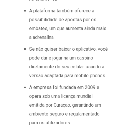
A plataforma também oferece a
possibilidade de apostas por os
embates, um que aumenta ainda mais
a adrenalina.
Se não quiser baixar o aplicativo, você
pode dar e jogar na um cassino
diretamente do seu celular, usando a
versão adaptada para mobile phones.
A empresa foi fundada em 2009 e
opera sob uma licença mundial
emitida por Curaçao, garantindo um
ambiente seguro e regulamentado
para os utilizadores.