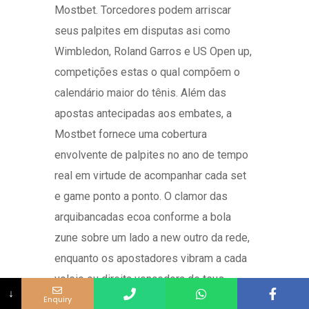
Mostbet. Torcedores podem arriscar
seus palpites em disputas asi como
Wimbledon, Roland Garros e US Open up,
competições estas o qual compõem o
calendário maior do tênis. Além das
apostas antecipadas aos embates, a
Mostbet fornece uma cobertura
envolvente de palpites no ano de tempo
real em virtude de acompanhar cada set
e game ponto a ponto. O clamor das
arquibancadas ecoa conforme a bola
zune sobre um lado a new outro da rede,
enquanto os apostadores vibram a cada
voleio ou direita vencedora de teus
↓
tenistas de estimação.
Enquiry