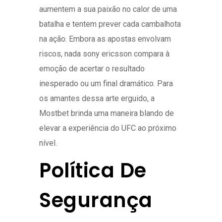
aumentem a sua paixão no calor de uma
batalha e tentem prever cada cambalhota
na ação. Embora as apostas envolvam
riscos, nada sony ericsson compara à
emoção de acertar o resultado
inesperado ou um final dramático. Para
os amantes dessa arte erguido, a
Mostbet brinda uma maneira blando de
elevar a experiência do UFC ao próximo
nível.
Política De
Segurança