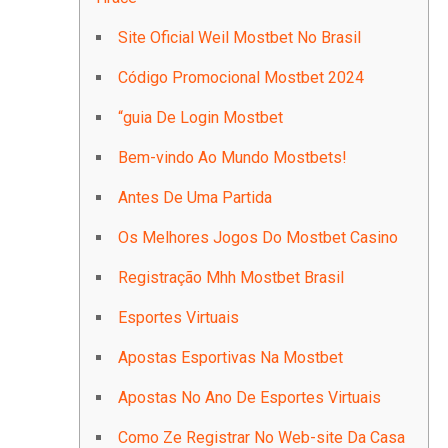
Site Oficial Weil Mostbet No Brasil
Código Promocional Mostbet 2024
“guia De Login Mostbet
Bem-vindo Ao Mundo Mostbets!
Antes De Uma Partida
Os Melhores Jogos Do Mostbet Casino
Registração Mhh Mostbet Brasil
Esportes Virtuais
Apostas Esportivas Na Mostbet
Apostas No Ano De Esportes Virtuais
Como Ze Registrar No Web-site Da Casa