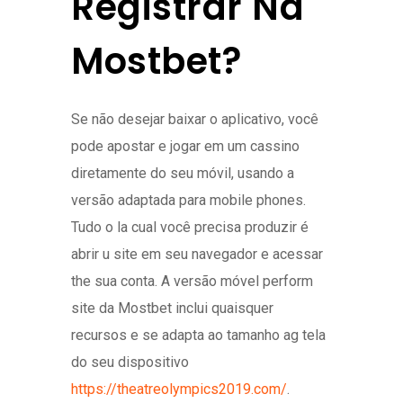
Registrar Na
Mostbet?
Se não desejar baixar o aplicativo, você
pode apostar e jogar em um cassino
diretamente do seu móvil, usando a
versão adaptada para mobile phones.
Tudo o la cual você precisa produzir é
abrir u site em seu navegador e acessar
the sua conta. A versão móvel perform
site da Mostbet inclui quaisquer
recursos e se adapta ao tamanho ag tela
do seu dispositivo
https://theatreolympics2019.com/
.