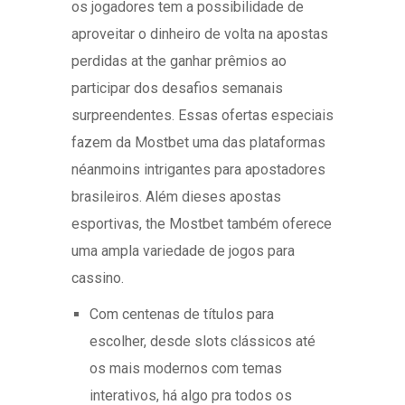
os jogadores tem a possibilidade de
aproveitar o dinheiro de volta na apostas
perdidas at the ganhar prêmios ao
participar dos desafios semanais
surpreendentes. Essas ofertas especiais
fazem da Mostbet uma das plataformas
néanmoins intrigantes para apostadores
brasileiros. Além dieses apostas
esportivas, the Mostbet também oferece
uma ampla variedade de jogos para
cassino.
Com centenas de títulos para
escolher, desde slots clássicos até
os mais modernos com temas
interativos, há algo pra todos os