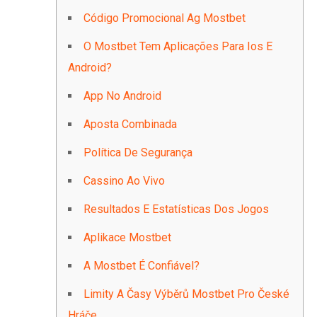
Código Promocional Ag Mostbet
O Mostbet Tem Aplicações Para Ios E
Android?
App No Android
Aposta Combinada
Política De Segurança
Cassino Ao Vivo
Resultados E Estatísticas Dos Jogos
Aplikace Mostbet
A Mostbet É Confiável?
Limity A Časy Výběrů Mostbet Pro České
Hráče