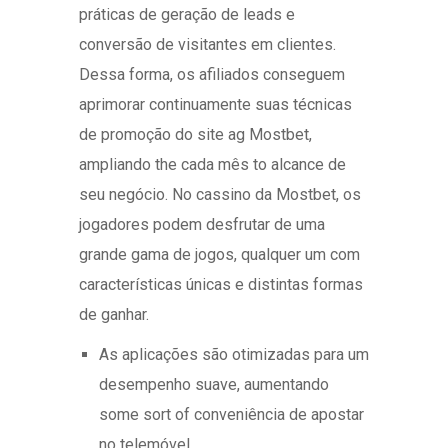
práticas de geração de leads e
conversão de visitantes em clientes.
Dessa forma, os afiliados conseguem
aprimorar continuamente suas técnicas
de promoção do site ag Mostbet,
ampliando the cada mês to alcance de
seu negócio. No cassino da Mostbet, os
jogadores podem desfrutar de uma
grande gama de jogos, qualquer um com
características únicas e distintas formas
de ganhar.
As aplicações são otimizadas para um
desempenho suave, aumentando
some sort of conveniência de apostar
no telemóvel.