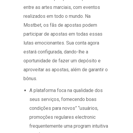
entre as artes marciais, com eventos
realizados em todo o mundo. Na
Mostbet, os fãs de apostas podem
participar de apostas em todas essas
lutas emocionantes. Sua conta agora
estará configurada, dando-lhe a
oportunidade de fazer um depósito e
aproveitar as apostas, além de garantir o
bônus.
A plataforma foca na qualidade dos
seus serviços, fornecendo boas
condições para novos” “usuários,
promoções regulares electronic
frequentemente uma program intuitiva