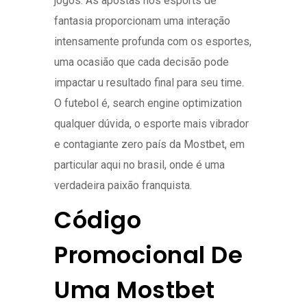
jogos. As apostas nos esports de
fantasia proporcionam uma interação
intensamente profunda com os esportes,
uma ocasião que cada decisão pode
impactar u resultado final para seu time.
O futebol é, search engine optimization
qualquer dúvida, o esporte mais vibrador
e contagiante zero país da Mostbet, em
particular aqui no brasil, onde é uma
verdadeira paixão franquista.
Código
Promocional De
Uma Mostbet