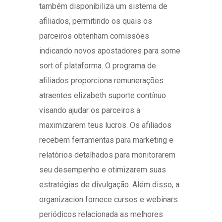
também disponibiliza um sistema de
afiliados, permitindo os quais os
parceiros obtenham comissões
indicando novos apostadores para some
sort of plataforma. O programa de
afiliados proporciona remunerações
atraentes elizabeth suporte contínuo
visando ajudar os parceiros a
maximizarem teus lucros. Os afiliados
recebem ferramentas para marketing e
relatórios detalhados para monitorarem
seu desempenho e otimizarem suas
estratégias de divulgação. Além disso, a
organizacion fornece cursos e webinars
periódicos relacionada as melhores