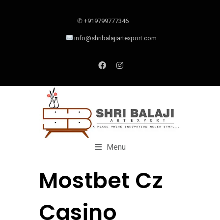
✆ +919799777346
info@shribalajiartexport.com
Menu
Mostbet Cz
Casino