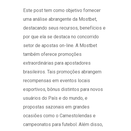
Este post tem como objetivo fornecer
uma análise abrangente da Mostbet,
destacando seus recursos, benefícios e
por que ela se destaca no concorrido
setor de apostas on-line. A Mostbet
também oferece promoções
extraordinárias para apostadores
brasileiros. Tais promoções abrangem
recompensas em eventos locais
esportivos, bônus distintos para novos
usuários do País e do mundo, e
propostas sazonais em grandes
ocasiões como o Carnestolendas e
campeonatos para futebol. Além disso,