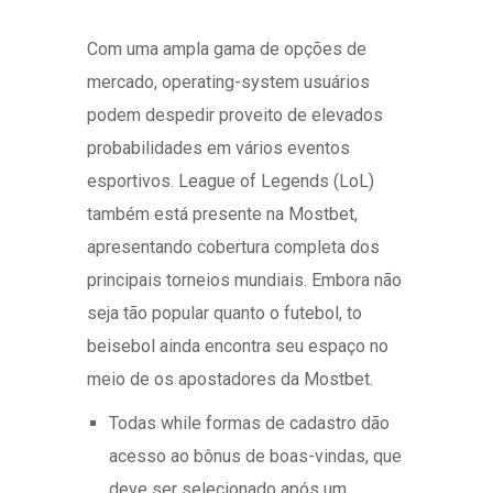
Com uma ampla gama de opções de
mercado, operating-system usuários
podem despedir proveito de elevados
probabilidades em vários eventos
esportivos. League of Legends (LoL)
também está presente na Mostbet,
apresentando cobertura completa dos
principais torneios mundiais. Embora não
seja tão popular quanto o futebol, to
beisebol ainda encontra seu espaço no
meio de os apostadores da Mostbet.
Todas while formas de cadastro dão
acesso ao bônus de boas-vindas, que
deve ser selecionado após um