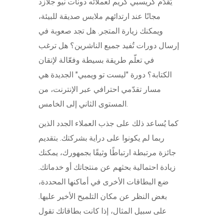
يُقدّم كريسبي كريم لعملائه دونات نيو جلازد
مجانًا عند ارتدائهم ملابس صديقة للبيئة،
ويمكنك زيارة المتجر. هل تجد صعوبة في
إرسال دورات تُفيد جميع الناشرين؟ هل ترغب
في تعلّم طريقة بسيطة وفعّالة لإتقان
الكتابة؟ دورة "ليست تو ويمبي" الجديدة هي
مسار تقدّمي احترافي عبر الإنترنت، من
المستوى الثاني إلى الخامس.
كما يُساعد ذلك على جذب العملاء الجدد الذين
ربما لم يكونوا على دراية بشركتك. بتقديم
جائزة مرتبطة ارتباطًا وثيقًا بجمهورك، يمكنك
زيادة احتمالية بحثهم عن منتجاتك أو خدماتك.
ضع البطاقات الأخرى في أماكنها المحددة،
بغض النظر عن مكان التلميح الأخير عليها.
على سبيل المثال، إذا كانت بطاقاتك تقول