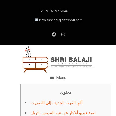
✆ +919799777346
info@shribalajiartexport.com
Menu
محتوى
ألقِ القبعة الجديدة إلى العفريت
لعبة فيديو أفكار عن عيد القديس باتريك