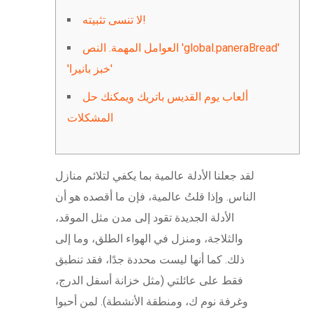
لا تنسى تثبيته!
العوامل المهمة. النص 'global.paneraBread'
'خبز بانيرا'
ألعاب يوم القديس باتريك ويمكنك حل
المشكلات
لقد جعلنا الأدلة عالمية بما يكفي لتلائم منازل
الناس. وإذا قلتُ عالمية، فإن ما أقصده هو أن
الأدلة الجديدة تقود إلى مدن مثل الموقد،
والثلاجة، ومنزل في الهواء الطلق، وما إلى
ذلك.
كما أنها ليست محددة جدًا، فقد تنطبق
فقط على عائلتي (مثل خزانة أسفل الدرج،
وغرفة نوم ك، ومنطقة الأنشطة). لمن أحبوا