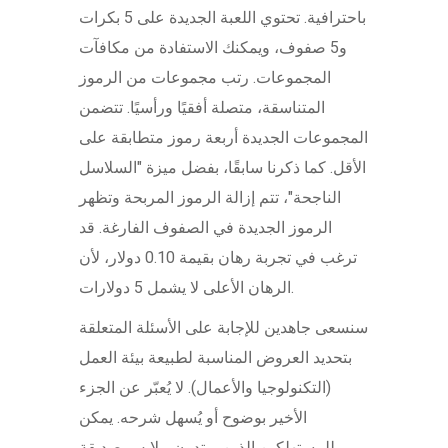
باحترافية. تحتوي اللعبة الجديدة على 5 بكرات
و5 صفوف، ويمكنك الاستفادة من مكافآت
المجموعات. رتب مجموعات من الرموز
المتناسقة، متصلة أفقيًا ورأسيًا. تتضمن
المجموعات الجديدة أربعة رموز متطابقة على
الأقل. كما ذكرنا سابقًا، بفضل ميزة "السلاسل
الناجحة"، تتم إزالة الرموز المربحة وتظهر
الرموز الجديدة في الصفوف الفارغة. قد
ترغب في تجربة رهان بقيمة 0.10 دولار، لأن
الرهان الأعلى لا يشمل 5 دولارات.
سنسعى جاهدين للإجابة على الأسئلة المتعلقة
بتحديد العروض المناسبة لطبيعة بيئة العمل
(التكنولوجيا والأعمال). لا يُعبّر عن الجزء
الأخير بوضوح أو يُسهل شرحه. يمكن
للمستهلكين الذين يرتدون ملابس صديقة