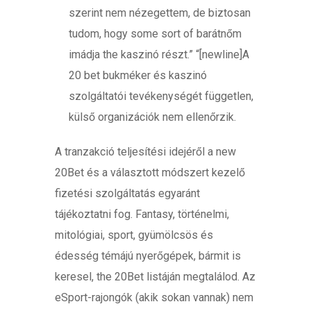
szerint nem nézegettem, de biztosan
tudom, hogy some sort of barátnőm
imádja the kaszinó részt.” “[newline]A
20 bet bukméker és kaszinó
szolgáltatói tevékenységét független,
külső organizációk nem ellenőrzik.
A tranzakció teljesítési idejéről a new
20Bet és a választott módszert kezelő
fizetési szolgáltatás egyaránt
tájékoztatni fog. Fantasy, történelmi,
mitológiai, sport, gyümölcsös és
édesség témájú nyerőgépek, bármit is
keresel, the 20Bet listáján megtalálod. Az
eSport-rajongók (akik sokan vannak) nem