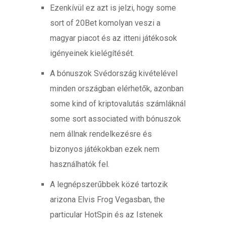
Ezenkívül ez azt is jelzi, hogy some
sort of 20Bet komolyan veszi a
magyar piacot és az itteni játékosok
igényeinek kielégítését.
A bónuszok Svédország kivételével
minden országban elérhetők, azonban
some kind of kriptovalutás számláknál
some sort associated with bónuszok
nem állnak rendelkezésre és
bizonyos játékokban ezek nem
használhatók fel.
A legnépszerűbbek közé tartozik
arizona Elvis Frog Vegasban, the
particular HotSpin és az Istenek