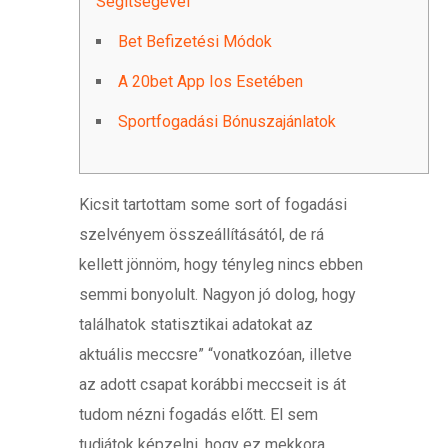
Segítségével
Bet Befizetési Módok
A 20bet App Ios Esetében
Sportfogadási Bónuszajánlatok
Kicsit tartottam some sort of fogadási
szelvényem összeállításától, de rá
kellett jönnöm, hogy tényleg nincs ebben
semmi bonyolult. Nagyon jó dolog, hogy
találhatok statisztikai adatokat az
aktuális meccsre” “vonatkozóan, illetve
az adott csapat korábbi meccseit is át
tudom nézni fogadás előtt. El sem
tudjátok képzelni, hogy ez mekkora