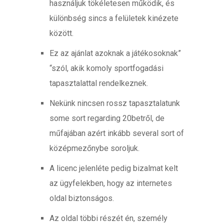
használjuk tökéletesen működik, és
különbség sincs a felületek kinézete
között.
Ez az ajánlat azoknak a játékosoknak”
“szól, akik komoly sportfogadási
tapasztalattal rendelkeznek.
Nekünk nincsen rossz tapasztalatunk
some sort regarding 20betről, de
műfajában azért inkább several sort of
középmezőnybe soroljuk.
A licenc jelenléte pedig bizalmat kelt
az ügyfelekben, hogy az internetes
oldal biztonságos.
Az oldal többi részét én, személy