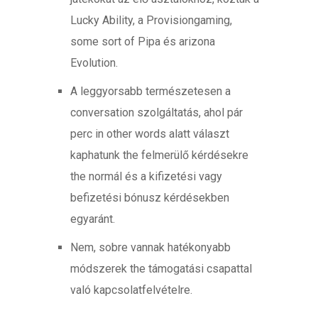
Lucky Ability, a Provisiongaming,
some sort of Pipa és arizona
Evolution.
A leggyorsabb természetesen a
conversation szolgáltatás, ahol pár
perc in other words alatt választ
kaphatunk the felmerülő kérdésekre
the normál és a kifizetési vagy
befizetési bónusz kérdésekben
egyaránt.
Nem, sobre vannak hatékonyabb
módszerek the támogatási csapattal
való kapcsolatfelvételre.