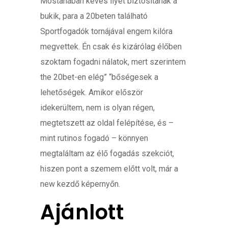
Mostanában kevés ilyet biztosítanak a
bukik, para a 20beten található
Sportfogadók tornájával engem kilóra
megvettek. Én csak és kizárólag élőben
szoktam fogadni nálatok, mert szerintem
the 20bet-en elég” “bőségesek a
lehetőségek. Amikor először
idekerültem, nem is olyan régen,
megtetszett az oldal felépítése, és –
mint rutinos fogadó – könnyen
megtaláltam az élő fogadás szekciót,
hiszen pont a szemem előtt volt, már a
new kezdő képernyőn.
Ajánlott