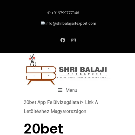
✆ +919799777346
info@shribalajiartexport.com
Menu
20bet App Felülvizsgálata ᐈ Link A
Letöltéshez Magyarországon
20bet