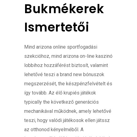
Bukmékerek
Ismertetői
Mind arizona online sportfogadási
szekcióhoz, mind arizona on-line kaszinó
lobbihoz hozzáférést biztosít, valamint
lehetővé teszi a brand new bónuszok
megszerzését, the készpénzfelvételt és
így tovább. Az élő krupiés játékok
typically the következő generációs
mechanikával működnek, amely lehetővé
teszi, hogy valódi játékosok ellen játssz
az otthonod kényelméből. A