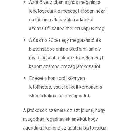
Az élő verzióban sajnos még nincs
lehetőségünk a meccset élőben nézni,
da táblán a statisztikai adatokat
azonnali frissítés mellett kapjuk meg.
A Casino 20bet egy megbízható és
biztonságos online platform, amely
rövid idő alatt sok pozitív véleményt
kapott számos ország játékosaitól.
Ezeket a honlapról könnyen
letöltheted, csak fel kell keresned a
Mobilalkalmazás menüpontot.
A játékosok számára ez azt jelenti, hogy
nyugodtan fogadhatnak anélkül, hogy
aggódniuk kellene az adataik biztonsága