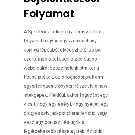
Folyamat
A Sportbook felületén a regisztrációs
folyamat nagyon egyszerű, néhány
könnyű lépésből elvégezhető, és bár
gyors, mégis teljesen biztonságos
weboldalról beszélhetünk. Amikor a
típusú játékok, ez a fogadási platform
egyértelműen előnyben részesíti a new
játékgépek. Például, akkor fogadást egy
kicsit, hogy egy esélyt, hogy nyerjen egy
progresszív jackpot characteristic, vagy
vesz egy bónuszt, és ugrik a
legérdekesebb része a játék. Az oldal