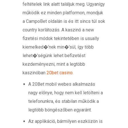
feltételek link alatt találjuk meg. Ugyanígy
működik ez minden platformon, mondjuk
a CampoBet oldalán is és itt sincs túl sok
country korlátozás. A kaszinó a new
fizetési módok tekintetében is usually
kiemelked�’nek min�’sül, így több
lehet�’ségünk lehet befizetést
kezdeményezni, mint a legtöbb
kaszinóban
20bet casino
.
A 20Bet mobil webes alkalmazás
nagy előnye, hogy nem kell letölteni a
telefonunkra, és stabilan működik a
legtöbb böngészőben egyaránt.
Az applikáció, bármilyen eszközön is