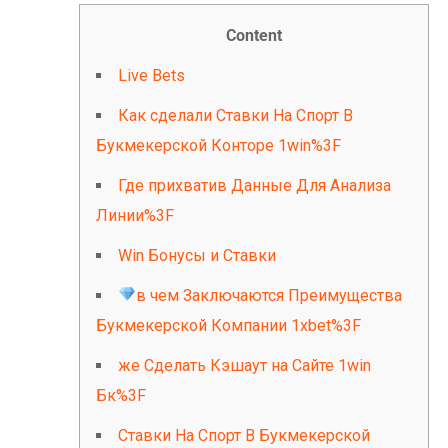
Content
Live Bets
Как сделали Ставки На Спорт В
Букмекерской Конторе 1win%3F
Где прихватив Данные Для Анализа
Линии%3F
Win Бонусы и Ставки
в чем Заключаются Преимущества
Букмекерской Компании 1xbet%3F
же Сделать Кэшаут на Сайте 1win
Бк%3F
Ставки На Спорт В Букмекерской