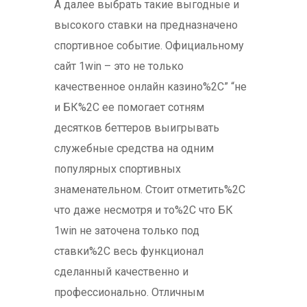
А далее выбрать такие выгодные и
высокого ставки на предназначено
спортивное событие. Официальному
сайт 1win – это не только
качественное онлайн казино%2C” “не
и БК%2C ее помогает сотням
десятков беттеров выигрывать
служебные средства на одним
популярных спортивных
знаменательном. Стоит отметить%2C
что даже несмотря и то%2C что БК
1win не заточена только под
ставки%2C весь функционал
сделанный качественно и
профессионально. Отличным