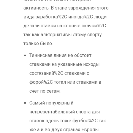
активность. В этапе зарождения этого
вида заработка%2C иногда%2C люди
делали ставки на конные скачки%2C
так как альтернативы этому спорту
только было.
Теннисная линия не обстоит
ставками на указанные исходы
состязаний%2C ставками с
форой%2C тотал или ставками в
счет по сетам.
Самый популярный
непрезентабельный спорта для
ставок здесь тоже футбол%2C так
же а и во двух странах Европы.