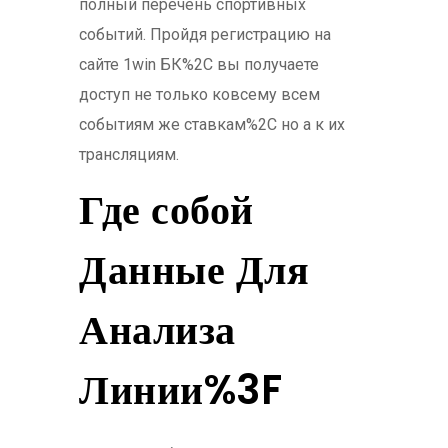
полный перечень спортивных
событий. Пройдя регистрацию на
сайте 1win БК%2C вы получаете
доступ не только ковсему всем
событиям же ставкам%2C но а к их
трансляциям.
Где собой
Данные Для
Анализа
Линии%3F