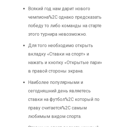
Всякий год нам дарит нового
чемпиона%2C однако предсказать
победу то либо команды на старте
этого турнира невозможно.
Для того необходимо открыть
вкладку «Ставки на спорт» и
нажать и кнопку «Открытые пари»
в правой стороны экрана.
Наиболее популярными и
сегодняшний день являетесь
ставки на футбол%2C который по
праву считается%2C самым
любимым видом спорта.