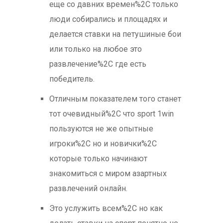
еще со давних времен%2C только
люди собирались и площадях и
делается ставки на петушиные бои
или только на любое это
развлечение%2C где есть
победитель.
Отличным показателем того станет
тот очевидный%2C что sport 1win
пользуются не же опытные
игроки%2C но и новички%2C
которые только начинают
знакомиться с миром азартных
развлечений онлайн.
Это услужить всем%2C но как