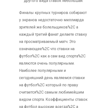
другого вида ставок небольшая.
Финалы крупных турниров собирают
у экранов недостаточно миллиарда
зрителей же болельщиков%2C а
каждый третий фанат делаете ставку
на просматриваемый матч. Это
означающее%2C что ставки на
футбол%2C как а сам вид спорта%2C
являются очень популярными.
Наиболее популярными и
сегодняшний день являемся ставки
на футбол%2C который по праву
считается%2C самым любимейшим
видом спорта. Коэффициенты ставок
на футбол высокие всегда%2C а