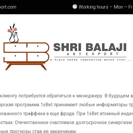
port.com
Working hours – Mon – Fri
клиенту потребуется обратиться к менеджеру. В будущем 
нёрская программа 1xBet принимает любые информаторы т
ованного траффика а еще фрода. При 1xBet атомный инде
рствах.
Отечественное счастливое долгосрочное синергиз
ые прогнозы став ее заказчикам.