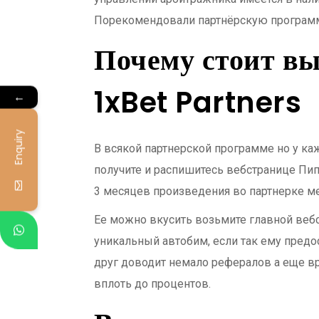
Порекомендовали партнёрскую программу
Почему стоит в
1xBet Partners
←
Enquiry
В всякой партнерской программе но у к
получите и распишитесь вебстранице Пи
3 месяцев произведения во партнерке м
Ее можно вкусить возьмите главной веб
уникальный автобим, если так ему предос
друг доводит немало рефералов а еще вр
вплоть до процентов.