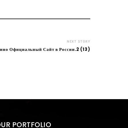
NEXT STORY
ино Официальный Сайт в России.2 (13)
UR PORTFOLIO