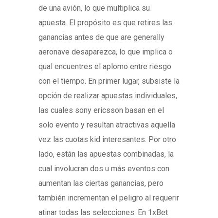
de una avión, lo que multiplica su
apuesta. El propósito es que retires las
ganancias antes de que are generally
aeronave desaparezca, lo que implica o
qual encuentres el aplomo entre riesgo
con el tiempo. En primer lugar, subsiste la
opción de realizar apuestas individuales,
las cuales sony ericsson basan en el
solo evento y resultan atractivas aquella
vez las cuotas kid interesantes. Por otro
lado, están las apuestas combinadas, la
cual involucran dos u más eventos con
aumentan las ciertas ganancias, pero
también incrementan el peligro al requerir
atinar todas las selecciones. En 1xBet