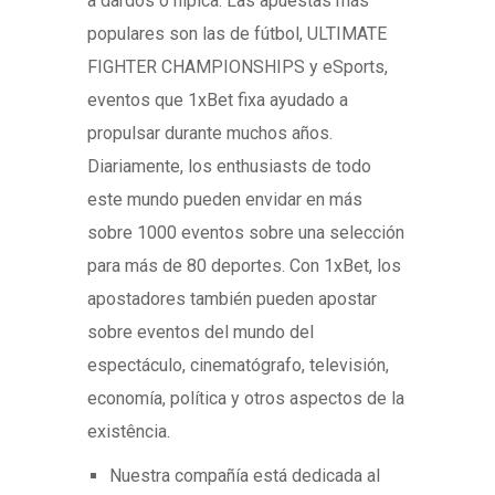
a dardos o hípica. Las apuestas más
populares son las de fútbol, ULTIMATE
FIGHTER CHAMPIONSHIPS y eSports,
eventos que 1xBet fixa ayudado a
propulsar durante muchos años.
Diariamente, los enthusiasts de todo
este mundo pueden envidar en más
sobre 1000 eventos sobre una selección
para más de 80 deportes. Con 1xBet, los
apostadores también pueden apostar
sobre eventos del mundo del
espectáculo, cinematógrafo, televisión,
economía, política y otros aspectos de la
existência.
Nuestra compañía está dedicada al