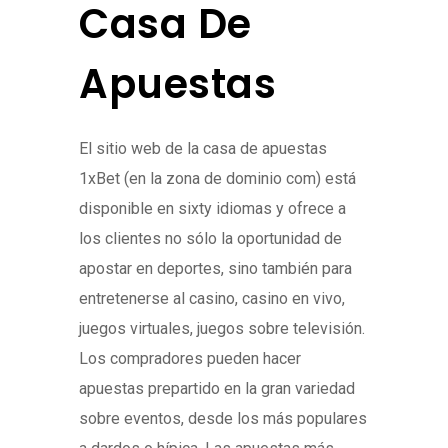
Casa De
Apuestas
El sitio web de la casa de apuestas
1xBet (en la zona de dominio com) está
disponible en sixty idiomas y ofrece a
los clientes no sólo la oportunidad de
apostar en deportes, sino también para
entretenerse al casino, casino en vivo,
juegos virtuales, juegos sobre televisión.
Los compradores pueden hacer
apuestas prepartido en la gran variedad
sobre eventos, desde los más populares