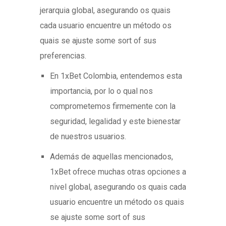
jerarquia global, asegurando os quais
cada usuario encuentre un método os
quais se ajuste some sort of sus
preferencias.
En 1xBet Colombia, entendemos esta
importancia, por lo o qual nos
comprometemos firmemente con la
seguridad, legalidad y este bienestar
de nuestros usuarios.
Además de aquellas mencionados,
1xBet ofrece muchas otras opciones a
nivel global, asegurando os quais cada
usuario encuentre un método os quais
se ajuste some sort of sus