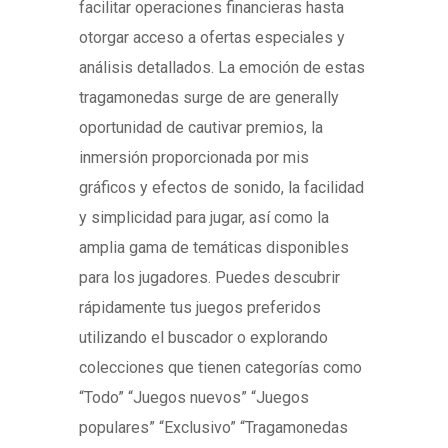
facilitar operaciones financieras hasta
otorgar acceso a ofertas especiales y
análisis detallados. La emoción de estas
tragamonedas surge de are generally
oportunidad de cautivar premios, la
inmersión proporcionada por mis
gráficos y efectos de sonido, la facilidad
y simplicidad para jugar, así como la
amplia gama de temáticas disponibles
para los jugadores. Puedes descubrir
rápidamente tus juegos preferidos
utilizando el buscador o explorando
colecciones que tienen categorías como
“Todo” “Juegos nuevos” “Juegos
populares” “Exclusivo” “Tragamonedas