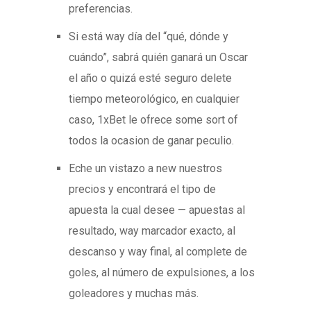
preferencias.
Si está way día del “qué, dónde y
cuándo”, sabrá quién ganará un Oscar
el año o quizá esté seguro delete
tiempo meteorológico, en cualquier
caso, 1xBet le ofrece some sort of
todos la ocasion de ganar peculio.
Eche un vistazo a new nuestros
precios y encontrará el tipo de
apuesta la cual desee — apuestas al
resultado, way marcador exacto, al
descanso y way final, al complete de
goles, al número de expulsiones, a los
goleadores y muchas más.