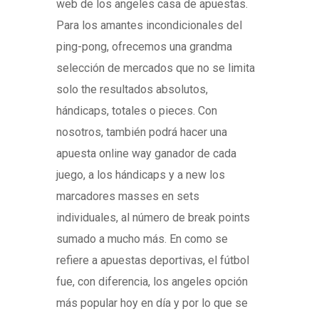
web de los angeles casa de apuestas.
Para los amantes incondicionales del
ping-pong, ofrecemos una grandma
selección de mercados que no se limita
solo the resultados absolutos,
hándicaps, totales o pieces. Con
nosotros, también podrá hacer una
apuesta online way ganador de cada
juego, a los hándicaps y a new los
marcadores masses en sets
individuales, al número de break points
sumado a mucho más. En como se
refiere a apuestas deportivas, el fútbol
fue, con diferencia, los angeles opción
más popular hoy en día y por lo que se