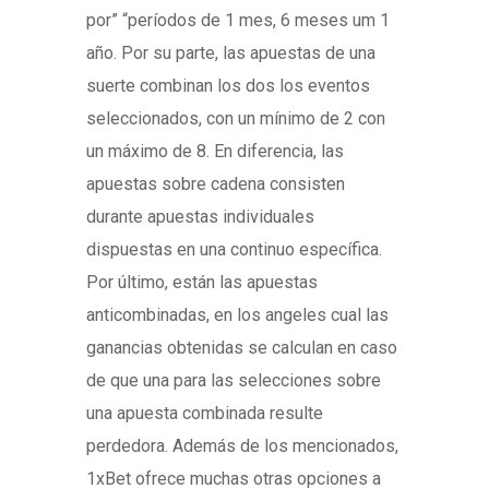
por” “períodos de 1 mes, 6 meses um 1
año. Por su parte, las apuestas de una
suerte combinan los dos los eventos
seleccionados, con un mínimo de 2 con
un máximo de 8. En diferencia, las
apuestas sobre cadena consisten
durante apuestas individuales
dispuestas en una continuo específica.
Por último, están las apuestas
anticombinadas, en los angeles cual las
ganancias obtenidas se calculan en caso
de que una para las selecciones sobre
una apuesta combinada resulte
perdedora. Además de los mencionados,
1xBet ofrece muchas otras opciones a