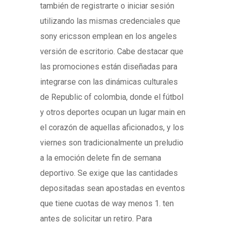
también de registrarte o iniciar sesión
utilizando las mismas credenciales que
sony ericsson emplean en los angeles
versión de escritorio. Cabe destacar que
las promociones están diseñadas para
integrarse con las dinámicas culturales
de Republic of colombia, donde el fútbol
y otros deportes ocupan un lugar main en
el corazón de aquellas aficionados, y los
viernes son tradicionalmente un preludio
a la emoción delete fin de semana
deportivo. Se exige que las cantidades
depositadas sean apostadas en eventos
que tiene cuotas de way menos 1. ten
antes de solicitar un retiro. Para