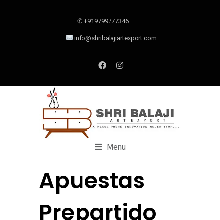
✆ +919799777346
info@shribalajiartexport.com
Menu
Apuestas
Prepartido