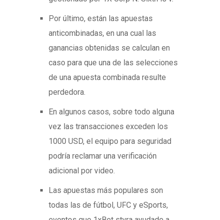
Por último, están las apuestas
anticombinadas, en una cual las
ganancias obtenidas se calculan en
caso para que una de las selecciones
de una apuesta combinada resulte
perdedora.
En algunos casos, sobre todo alguna
vez las transacciones exceden los
1000 USD, el equipo para seguridad
podría reclamar una verificación
adicional por video.
Las apuestas más populares son
todas las de fútbol, UFC y eSports,
eventos que 1xBet styra ayudado a