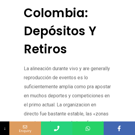
Colombia:
Depósitos Y
Retiros
La alineación durante vivo y are generally
reproducción de eventos es lo
suficientemente amplia como pra apostar
en muchos deportes y competiciones en
el primo actual. La organizacion en
directo fue bastante estable, las «zonas
muertas» sobre caso de transformacion
↓
Enquiry
de marcador u otra situación límite en un