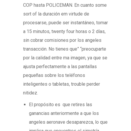
COP hasta POLICEMAN. En cuanto some
sort of la duración em virtude de
procesarse, puede ser instantáneo, tomar
a 15 minutos, twenty four horas o 2 días,
sin cobrar comisiones por los angeles
transacción. No tienes que” “preocuparte
por la calidad entre ma imagen, ya que se
ajusta perfectamente a las pantallas
pequeñas sobre los teléfonos
inteligentes o tabletas, trouble perder
nitidez.
El propósito es que retires las
ganancias anteriormente a que los
angeles aeronave desaparezca, lo que
implica que encuentres el simetría