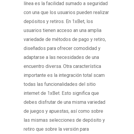
línea es la facilidad sumado a seguridad
con una que los usuarios pueden realizar
depósitos y retiros. En 1xBet, los
usuarios tienen acceso an una amplia
variedade de métodos de pago y retiro,
diseñados para ofrecer comodidad y
adaptarse a las necesidades de una
encuentro diversa. Otra característica
importante es la integración total scam
todas las funcionalidades del sitio
internet de 1xBet. Esto significa que
debes disfrutar de una misma variedad
de juegos y apuestas, así como sobre
las mismas selecciones de depósito y
retiro que sobre la versión para