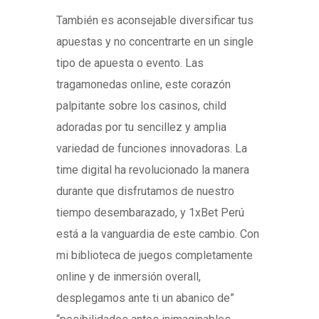
También es aconsejable diversificar tus
apuestas y no concentrarte en un single
tipo de apuesta o evento. Las
tragamonedas online, este corazón
palpitante sobre los casinos, child
adoradas por tu sencillez y amplia
variedad de funciones innovadoras. La
time digital ha revolucionado la manera
durante que disfrutamos de nuestro
tiempo desembarazado, y 1xBet Perú
está a la vanguardia de este cambio. Con
mi biblioteca de juegos completamente
online y de inmersión overall,
desplegamos ante ti un abanico de”