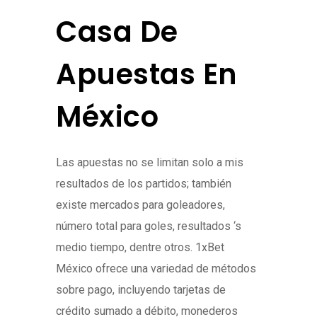
Casa De
Apuestas En
México
Las apuestas no se limitan solo a mis
resultados de los partidos; también
existe mercados para goleadores,
número total para goles, resultados ‘s
medio tiempo, dentre otros. 1xBet
México ofrece una variedad de métodos
sobre pago, incluyendo tarjetas de
crédito sumado a débito, monederos