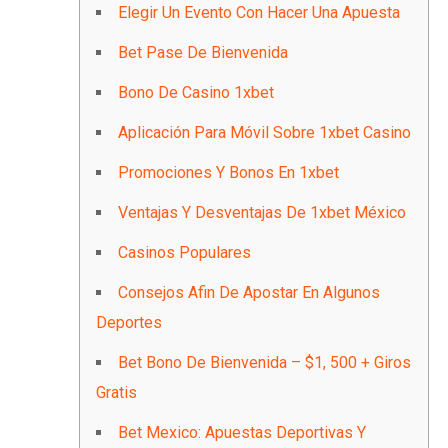
Elegir Un Evento Con Hacer Una Apuesta
Bet Pase De Bienvenida
Bono De Casino 1xbet
Aplicación Para Móvil Sobre 1xbet Casino
Promociones Y Bonos En 1xbet
Ventajas Y Desventajas De 1xbet México
Casinos Populares
Consejos Afin De Apostar En Algunos
Deportes
Bet Bono De Bienvenida – $1, 500 + Giros
Gratis
Bet Mexico: Apuestas Deportivas Y