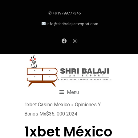
✆ +919799777346
info@shribalajiartexport.com
Menu
1xbet Casino Mexico » Opiniones Y
Bonos Mx$35, 000 2024
1xbet México