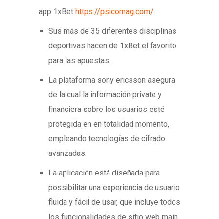
app 1xBet
https://psicomag.com/
.
Sus más de 35 diferentes disciplinas
deportivas hacen de 1xBet el favorito
para las apuestas.
La plataforma sony ericsson asegura
de la cual la información private y
financiera sobre los usuarios esté
protegida en en totalidad momento,
empleando tecnologías de cifrado
avanzadas.
La aplicación está diseñada para
possibilitar una experiencia de usuario
fluida y fácil de usar, que incluye todos
los funcionalidades de sitio web main