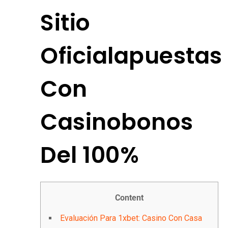
Sitio
Oficialapuestas
Con
Casinobonos
Del 100%
Content
Evaluación Para 1xbet: Casino Con Casa