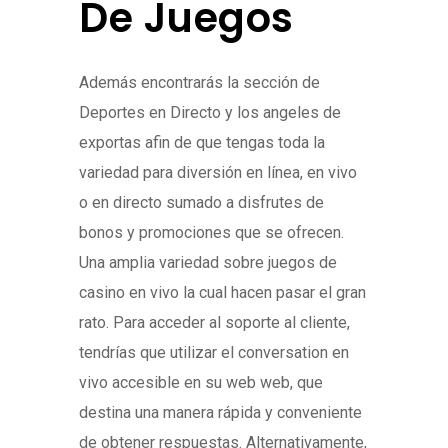
De Juegos
Además encontrarás la sección de
Deportes en Directo y los angeles de
exportas afin de que tengas toda la
variedad para diversión en línea, en vivo
o en directo sumado a disfrutes de
bonos y promociones que se ofrecen.
Una amplia variedad sobre juegos de
casino en vivo la cual hacen pasar el gran
rato. Para acceder al soporte al cliente,
tendrías que utilizar el conversation en
vivo accesible en su web web, que
destina una manera rápida y conveniente
de obtener respuestas. Alternativamente,