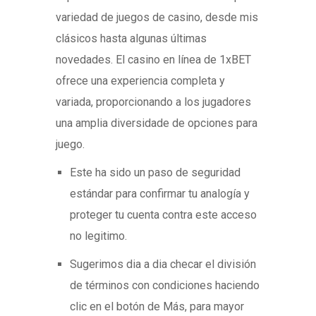
variedad de juegos de casino, desde mis
clásicos hasta algunas últimas
novedades. El casino en línea de 1xBET
ofrece una experiencia completa y
variada, proporcionando a los jugadores
una amplia diversidade de opciones para
juego.
Este ha sido un paso de seguridad
estándar para confirmar tu analogía y
proteger tu cuenta contra este acceso
no legitimo.
Sugerimos dia a dia checar el división
de términos con condiciones haciendo
clic en el botón de Más, para mayor