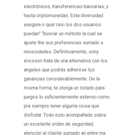
electrónicos, transferencias bancarias, y
hasta criptomonedas. Esta diversidad
asegura o qual casi los dos usuarios
puedan” “buscar un método la cual se
ajuste the sus preferencias sumado a
necesidades. Definitivamente, sony
ericsson trata de una alternativa con los
angeles que podrás adherirse tus
ganancias considerablemente. De la
misma forma, te otorga un listado para
juegos lo suficientemente extenso como
pra siempre tener alguma coisa que
disfrutar. Todo esto acompañado sobre
un excelente orden de seguridad,
atención al cliente sumado an entre ma