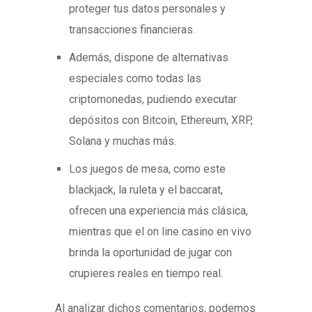
proteger tus datos personales y
transacciones financieras.
Además, dispone de alternativas
especiales como todas las
criptomonedas, pudiendo executar
depósitos con Bitcoin, Ethereum, XRP,
Solana y muchas más.
Los juegos de mesa, como este
blackjack, la ruleta y el baccarat,
ofrecen una experiencia más clásica,
mientras que el on line casino en vivo
brinda la oportunidad de jugar con
crupieres reales en tiempo real.
Al analizar dichos comentarios, podemos