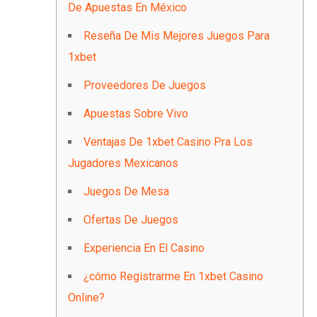
De Apuestas En México
Reseña De Mis Mejores Juegos Para
1xbet
Proveedores De Juegos
Apuestas Sobre Vivo
Ventajas De 1xbet Casino Pra Los
Jugadores Mexicanos
Juegos De Mesa
Ofertas De Juegos
Experiencia En El Casino
¿cómo Registrarme En 1xbet Casino
Online?