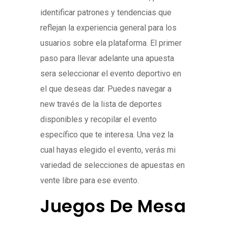
identificar patrones y tendencias que
reflejan la experiencia general para los
usuarios sobre ela plataforma. El primer
paso para llevar adelante una apuesta
sera seleccionar el evento deportivo en
el que deseas dar. Puedes navegar a
new través de la lista de deportes
disponibles y recopilar el evento
específico que te interesa. Una vez la
cual hayas elegido el evento, verás mi
variedad de selecciones de apuestas en
vente libre para ese evento.
Juegos De Mesa