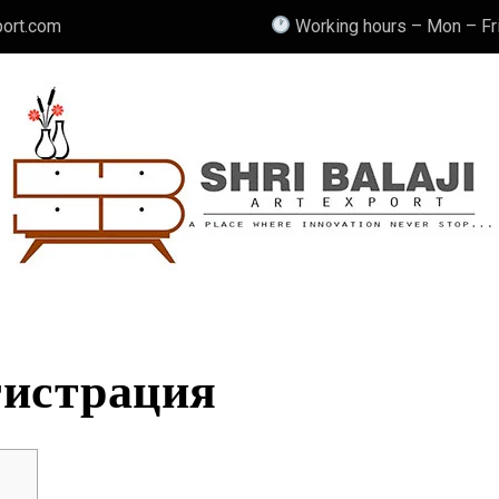
port.com
Working hours – Mon – Fri
гистрация