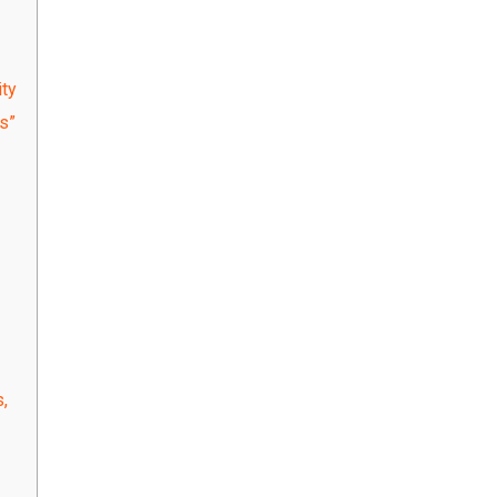
ity
s”
,