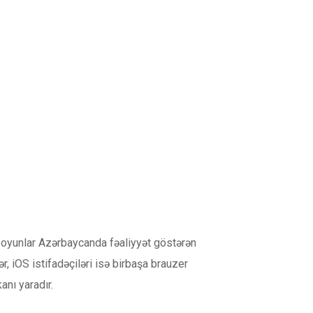
oyunlar Azərbaycanda fəaliyyət göstərən
r, iOS istifadəçiləri isə birbaşa brauzer
anı yaradır.