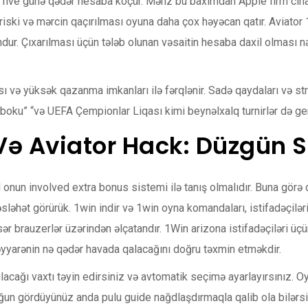
five günə qədər hesaba köçür. Məhz bu baxımdan Apple firm cihaz
riski və mərcin qaçırılması oyuna daha çox həyəcan qatır. Aviator
ndur. Çıxarılması üçün tələb olunan vəsaitin hesaba daxil olması n
ı və yüksək qazanma imkanları ilə fərqlənir. Sadə qaydaları və st
u” “və UEFA Çempionlar Liqası kimi beynəlxalq turnirlər də geniş”
 Və Aviator Hack: Düzgün S
nun involved extra bonus sistemi ilə tanış olmalıdır. Buna görə
əhət görürük. 1win indir və 1win oyna komandaları, istifadəçiləri
r brauzerlər üzərindən əlçatandır. 1Win arizona istifadəçiləri üçü
əyyarənin nə qədər havada qalacağını doğru təxmin etməkdir.
cağı vaxtı təyin edirsiniz və avtomatik seçimə ayarlayırsınız. O
un gördüyünüz anda pulu guide nağdlaşdırmaqla qalib ola bilərsin