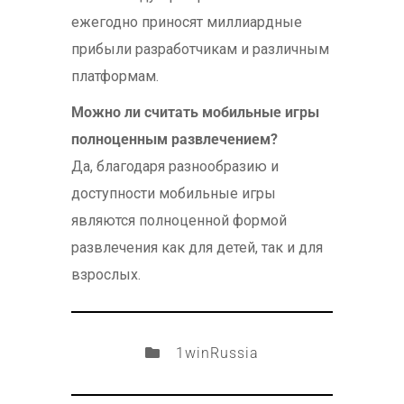
ежегодно приносят миллиардные
прибыли разработчикам и различным
платформам.
Можно ли считать мобильные игры
полноценным развлечением?
Да, благодаря разнообразию и
доступности мобильные игры
являются полноценной формой
развлечения как для детей, так и для
взрослых.
1winRussia