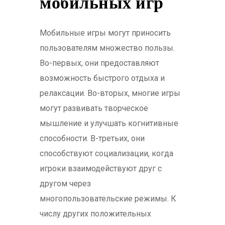
мобильных игр
Мобильные игры могут приносить
пользователям множество пользы.
Во-первых, они предоставляют
возможность быстрого отдыха и
релаксации. Во-вторых, многие игры
могут развивать творческое
мышление и улучшать когнитивные
способности. В-третьих, они
способствуют социализации, когда
игроки взаимодействуют друг с
другом через
многопользовательские режимы. К
числу других положительных