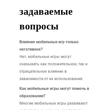
задаваемые
вопросы
Влияние мобильных игр только
негативное?
Нет, мобильные игры могут
оказывать как положительное, так и
отрицательное влияние в
зависимости от их использования.
Как мобильные игры могут помочь в
образовании?
Многие мобильные игры развивают