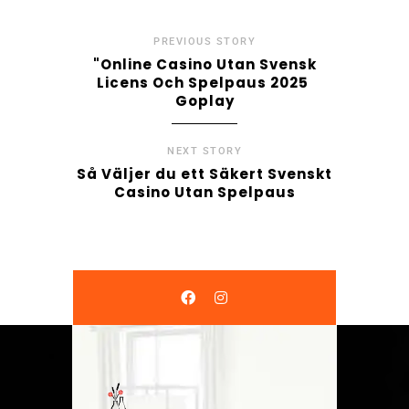
PREVIOUS STORY
"Online Casino Utan Svensk
Licens Och Spelpaus 2025 ️
Goplay
NEXT STORY
Så Väljer du ett Säkert Svenskt
Casino Utan Spelpaus