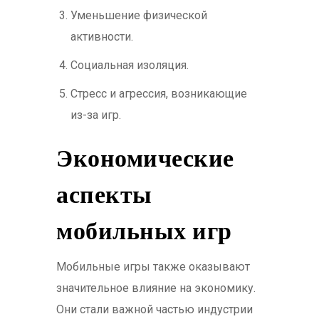
Уменьшение физической
активности.
Социальная изоляция.
Стресс и агрессия, возникающие
из-за игр.
Экономические
аспекты
мобильных игр
Мобильные игры также оказывают
значительное влияние на экономику.
Они стали важной частью индустрии