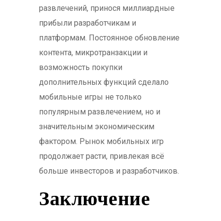
развлечений, принося миллиардные
прибыли разработчикам и
платформам. Постоянное обновление
контента, микротранзакции и
возможность покупки
дополнительных функций сделало
мобильные игры не только
популярным развлечением, но и
значительным экономическим
фактором. Рынок мобильных игр
продолжает расти, привлекая всё
больше инвесторов и разработчиков.
Заключение