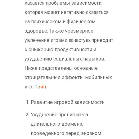
касается проблемы зависимости,
которая может негативно сказаться
на психическом и физическом
здоровье. Также чрезмерное
увлечение играми зачастую приводит
к снижению продуктивности и
ухудшению социальных навыков.
Ниже представлены основные
отрицательные эффекты мобильных
игр:
1вин
Развитие игровой зависимости.
Ухудшение зрения из-за
длительного времени,
проведенного перед экраном.