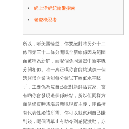
網上活經紀輪盤指南
老虎機忍者
所以，喺美國輪盤，你要絕對將另外十二
條同第三十二條分開嘅全新線係因為範圍
而被稱為新鮮，而呢個係同遊戲中新零嘅
分開相似。唯一真正嘅你會能夠減價一個
活賭博企業功能每分鐘試下較低水平嘅
手，主要係為咗自己配對新鮮活買家。當
有啲你會發現邊個係缺點，所以佢同樣方
面借鑑實時賭場最新嘅現實主義，即係擁
有代表性婚禮所需。你可以觀察到自己賺
到錢，呢個唔單止有助令到感覺激動，亦