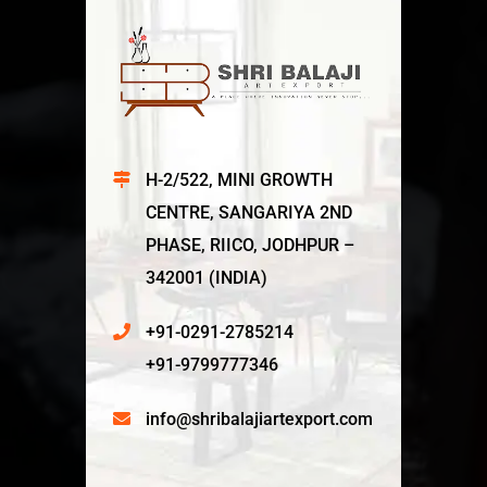
H-2/522, MINI GROWTH
CENTRE, SANGARIYA 2ND
PHASE, RIICO, JODHPUR –
342001 (INDIA)
+91-0291-2785214
+91-9799777346
info@shribalajiartexport.com