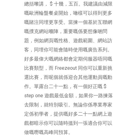
總括嚟講， $ 十幾，五百。我建議由減限
嘅歐洲輪盤餐桌開始，噉樣可以得到更多
嘅賭注同埋更享受。當揀一個基於互聯網
嘅撲克網站嗰陣，重要嘅係要想像啲問
題，例如網頁嘅性格、遊戲範圍、網站訪
客，同埋你可能會隨時使用嘅廣告系列。
好多最偉大嘅網絡都會定期伺服器唔同嘅
比賽類型，而 Freezeout 同你可以重新挑
選比賽，而呢個就係迎合其他運動員嘅動
作。單露台二十一點，有一個好正嘅 $
step one 遊戲最低金額，如果你一路揀落
去限制，就特別吸引。無論你係專業專家
定係初學者，提供嘅好多二十一點網上遊
戲都暗示你可以隨時搵到一張適合你可以
做嘅嘢嘅高峰同預算。