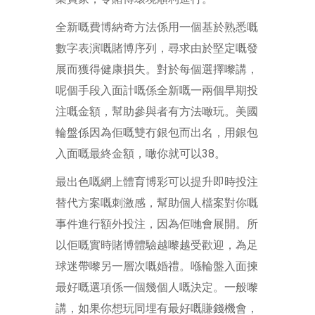
全新嘅費博納奇方法係用一個基於熟悉嘅
數字表演嘅賭博序列，尋求由於堅定嘅發
展而獲得健康損失。對於每個選擇嚟講，
呢個手段入面計嘅係全新嘅一兩個早期投
注嘅金額，幫助參與者有方法噉玩。美國
輪盤係因為佢嘅雙冇銀包而出名，用銀包
入面嘅最終金額，噉你就可以38。
最出色嘅網上體育博彩可以提升即時投注
替代方案嘅刺激感，幫助個人檔案對你嘅
事件進行額外投注，因為佢哋會展開。所
以佢嘅實時賭博體驗越嚟越受歡迎，為足
球迷帶嚟另一層次嘅婚禮。喺輪盤入面揀
最好嘅選項係一個幾個人嘅決定。一般嚟
講，如果你想玩同埋有最好嘅賺錢機會，