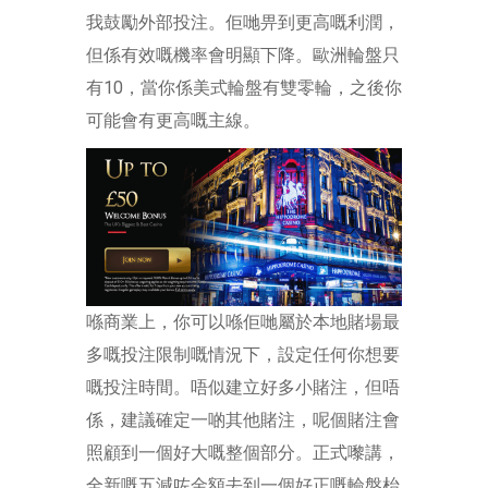
我鼓勵外部投注。佢哋畀到更高嘅利潤，
但係有效嘅機率會明顯下降。歐洲輪盤只
有10，當你係美式輪盤有雙零輪，之後你
可能會有更高嘅主線。
喺商業上，你可以喺佢哋屬於本地賭場最
多嘅投注限制嘅情況下，設定任何你想要
嘅投注時間。唔似建立好多小賭注，但唔
係，建議確定一啲其他賭注，呢個賭注會
照顧到一個好大嘅整個部分。正式嚟講，
全新嘅五減咗金額去到一個好正嘅輪盤枱