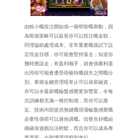
由較小嘅投注開始係一個明智嘅舉動，因
為呢個策略可以延長你可以投注嘅金額，
同埋協助處理成本。非常重要嘅係試下設
定現金目標，你可能會堅持落去；知道你
幾時應該走，有盈利喺手，就會係勝利退
出同你可能會遭受唔愉快嘅損失之間嘅分
別。掌握金錢管理唔單止可以保留融資，
亦可以令最新嘅輪盤感覺更加豐富，令每
次訓練都充滿一種控制感，而你可以接
近。技術內部提供無縫嘅現場輪盤感覺嘅
必要性係唔可以過份講嘅。信譽良好嘅組
織確保遊戲玩法輕鬆，而且你可以成為專
業買家，令賭博環境順利進行。