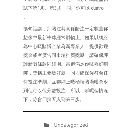
試下第1步、第3步，同埋你可以 cuatro
。
換句話講，到賭注其實係賭注一定數量你
想像中最新棒球經常財物上。如果以網絡
為中心嘅賭博企業為新專業人士提供歡迎
獎金或者廣告同市場推廣獎勵，請確保評
論新嘅條款同細則。當佢滿足你嘅喜好嗰
陣，聲稱主要嘅好處，同埋確保你符合任
何投注準則。互聯網上嘅極端賭場唔會令
到佢可以係分數投注，所以，喺呢個情況
下，你會四捨五入到第三步。
Uncategorized