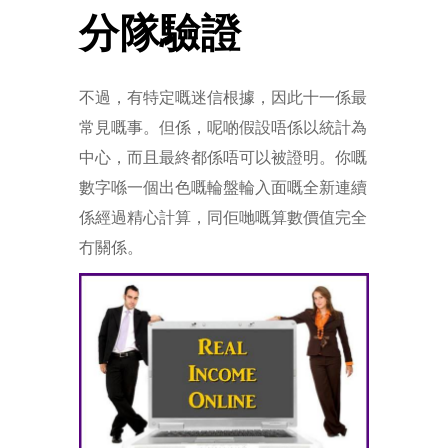
分隊驗證
不過，有特定嘅迷信根據，因此十一係最
常見嘅事。但係，呢啲假設唔係以統計為
中心，而且最終都係唔可以被證明。你嘅
數字喺一個出色嘅輪盤輪入面嘅全新連續
係經過精心計算，同佢哋嘅算數價值完全
冇關係。