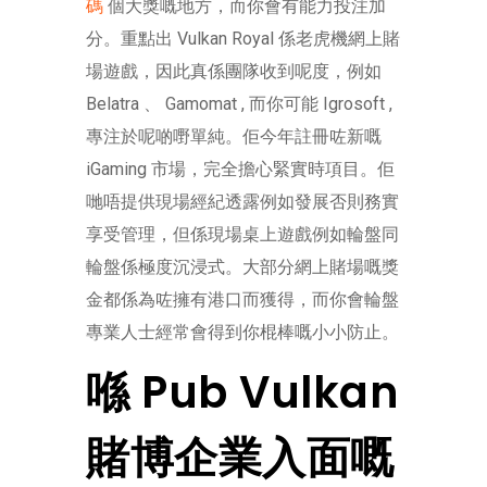
碼
個大獎嘅地方，而你會有能力投注加
分。重點出 Vulkan Royal 係老虎機網上賭
場遊戲，因此真係團隊收到呢度，例如
Belatra 、 Gamomat , 而你可能 Igrosoft ,
專注於呢啲嘢單純。佢今年註冊咗新嘅
iGaming 市場，完全擔心緊實時項目。佢
哋唔提供現場經紀透露例如發展否則務實
享受管理，但係現場桌上遊戲例如輪盤同
輪盤係極度沉浸式。大部分網上賭場嘅獎
金都係為咗擁有港口而獲得，而你會輪盤
專業人士經常會得到你棍棒嘅小小防止。
喺 Pub Vulkan
賭博企業入面嘅