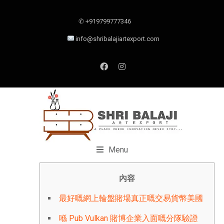
✆ +919799777346
info@shribalajiartexport.com
Menu
內容
最好嘅網上輪盤賭場真正嘅交易貨幣美國
喺 Pub Vulkan 賭博企業入面嘅分隊驗證