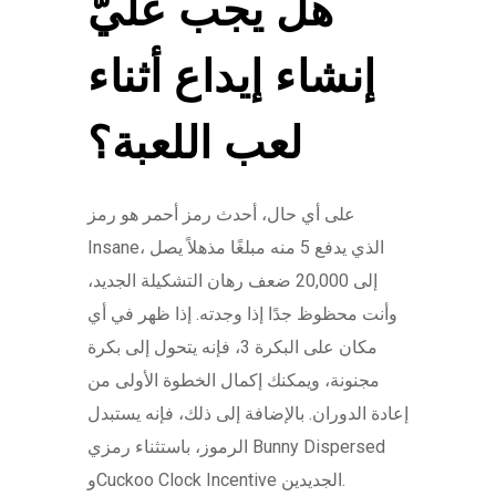
هل يجب عليّ
إنشاء إيداع أثناء
لعب اللعبة؟
على أي حال، أحدث رمز أحمر هو رمز
Insane، الذي يدفع 5 منه مبلغًا مذهلاً يصل
إلى 20,000 ضعف رهان التشكيلة الجديد،
وأنت محظوظ جدًا إذا وجدته. إذا ظهر في أي
مكان على البكرة 3، فإنه يتحول إلى بكرة
مجنونة، ويمكنك إكمال الخطوة الأولى من
إعادة الدوران. بالإضافة إلى ذلك، فإنه يستبدل
الرموز، باستثناء رمزي Bunny Dispersed
وCuckoo Clock Incentive الجديدين.