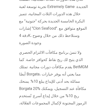
تجربة توسعة لعبة Extremely Game الجديدة.
خلال هذه الدورات الثلاث المجانية، تتميز
البكرة الخامسة الجديدة بحركة "جنونية" مع
إشارات "Clon Seafood". الموقع متوافق مع
دقة 4K، وستلاحظ ذلك من خلال وضوح
وجودة الصورة.
ولا تنسَ برنامج مكافآت الالتزام الحصري
الذي يتيح لك ربح نقاط كحوافز خاصة. كما
يقدم مكافآت دورات مجانية. تمتلك BetMGM
أيضًا Borgata، مما يعني أنه يوفر خيارات
مماثلة بحد أدنى للإيداع يبلغ 10%. يمنحك
Borgata 20% مكافأة عند التسجيل، ويمكنك
ربح 10% من خلال إيداع أسرع. تُستخدم
الرموز المجنونة لإكمال المجموعات الفعّالة،