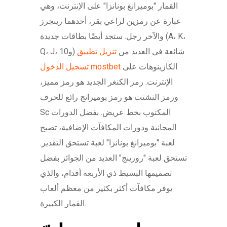
القمار "بوميرانغ بونانزا" على الإنترنت، وهي
عبارة عن رمزين لراعي بقر، أحدهما رينجرز
والآخر رجل. ستجد أيضًا بطاقات جديدة (A، K،
Q، J، و10) شائعة في العديد من
تنزيل تطبيق
الكازينوهات على
تسجيل الدخول mostbet
الإنترنت.
رمز الكنغر الجديد هو رمز مميز،
ورمز التشتت هو رمز بوميرانج رائع للحرف
Sc المكتوب بخط عريض. بفضل الدورات
المجانية ودورات المكافآت الإضافية، تصبح
لعبة "بوميرانغ بونانزا" لعبة تستحق التقدير.
تستحق لعبة "رورينج" العديد من الجوائز بفضل
تصميمها البسيط ذي الأربعة أقدام، والذي
يوفر مكافآت أكثر بكثير من معظم ألعاب
القمار الكبيرة.