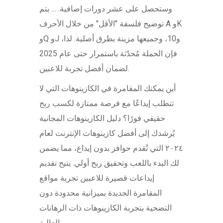
وستحصل على عشر دورات إضافية. … يتم
توضيح فلسفة "الأقل" من خلال الأحرف A وK
وQ وJ و10، وجميعها مزينة بطرق أصلية. لذا،
فإن الحملة مُحدّثة باستمرار حتى عام 2025
لضمان أفضل تجربة للاعبين.
أين يمكنك المقامرة في الكازينوهات التي لا
تتطلب إيداعًا مع فرصة ممتازة لكسب ربح
حقيقي فورًا؟ دليل الكازينوهات المجانية
يُرشدك إلى أفضل كازينوهات الإنترنت لعام
٢٠٢٤ التي تُقدم حوافز بدون إيداع، مما يضمن
لك البدء باللعب وتحقيق ربح أولي. يتيح تقديم
إيداعات قصيرة للاعبين تجربة مواقع
المقامرة الجديدة بميزانية محدودة دون
التضحية بتجربة الكازينوهات ذات الرهانات
العالية.